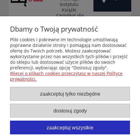
Instytutu
Książki
„Certyfikat dla
małych
księgarni”
Dbamy o Twoją prywatność
(edycja 2025-
2026)
Pliki cookies i pokrewne im technologie umożliwiają
poprawne działanie strony i pomagają nam dostosować
ofertę do Twoich potrzeb. Możesz zaakceptować
wykorzystanie przez nas wszystkich tych plików i przejść
Księgarnia-Galeria "Nieznany Świat" - internetowy sklep
do sklepu lub dostosować użycie plików do swoich
ezoteryczny online
preferencji, wybierając opcję "Dostosuj zgody".
Zapraszamy również do odwiedzenia naszej księgarni
Więcej o plikach cookies przeczytasz w naszej Polityce
stacjonarnej przy ul. Kredytowej 2 w Warszawie
prywatności.
© Copyright 2014-2026 Wydawnictwo "Nieznany Świat"
Wszelkie prawa zastrzeżone
zaakceptuj tylko niezbędne
dostosuj zgody
zaakceptuj wszystkie