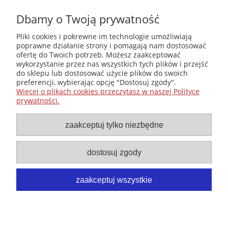
małych
księgarni”
Dbamy o Twoją prywatność
(edycja 2025-
2026)
Pliki cookies i pokrewne im technologie umożliwiają
poprawne działanie strony i pomagają nam dostosować
ofertę do Twoich potrzeb. Możesz zaakceptować
wykorzystanie przez nas wszystkich tych plików i przejść
Księgarnia-Galeria "Nieznany Świat" - internetowy sklep
do sklepu lub dostosować użycie plików do swoich
ezoteryczny online
preferencji, wybierając opcję "Dostosuj zgody".
Zapraszamy również do odwiedzenia naszej księgarni
Więcej o plikach cookies przeczytasz w naszej Polityce
stacjonarnej przy ul. Kredytowej 2 w Warszawie
prywatności.
© Copyright 2014-2026 Wydawnictwo "Nieznany Świat"
Wszelkie prawa zastrzeżone
zaakceptuj tylko niezbędne
dostosuj zgody
zaakceptuj wszystkie
pokaż pełną wersję strony