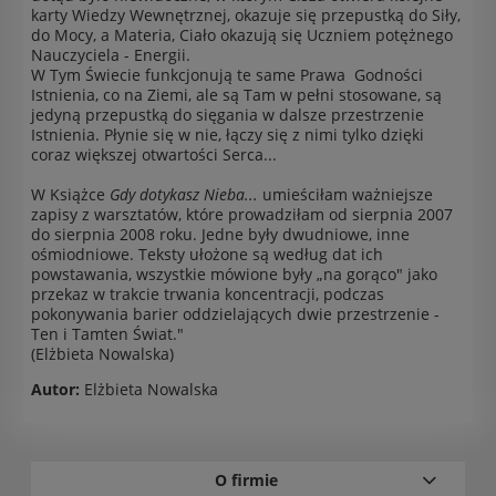
karty Wiedzy Wewnętrznej, okazuje się przepustką do Siły,
do Mocy, a Materia, Ciało okazują się Uczniem potężnego
Nauczyciela - Energii.
W Tym Świecie funkcjonują te same Prawa Godności
Istnienia, co na Ziemi, ale są Tam w pełni stosowane, są
jedyną przepustką do sięgania w dalsze przestrzenie
Istnienia. Płynie się w nie, łączy się z nimi tylko dzięki
coraz większej otwartości Serca...
W Książce
Gdy dotykasz Nieba...
umieściłam ważniejsze
zapisy z warsztatów, które prowadziłam od sierpnia 2007
do sierpnia 2008 roku. Jedne były dwudniowe, inne
ośmiodniowe. Teksty ułożone są według dat ich
powstawania, wszystkie mówione były „na gorąco" jako
przekaz w trakcie trwania koncentracji, podczas
pokonywania barier oddzielających dwie przestrzenie -
Ten i Tamten Świat."
(Elżbieta Nowalska)
Autor:
Elżbieta Nowalska
O firmie