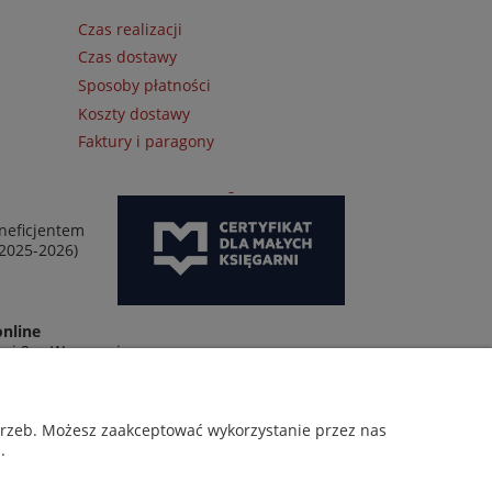
Czas realizacji
Czas dostawy
Sposoby płatności
Koszty dostawy
Faktury i paragony
neficjentem
 2025-2026)
online
wej 2 w Warszawie
otrzeb. Możesz zaakceptować wykorzystanie przez nas
.