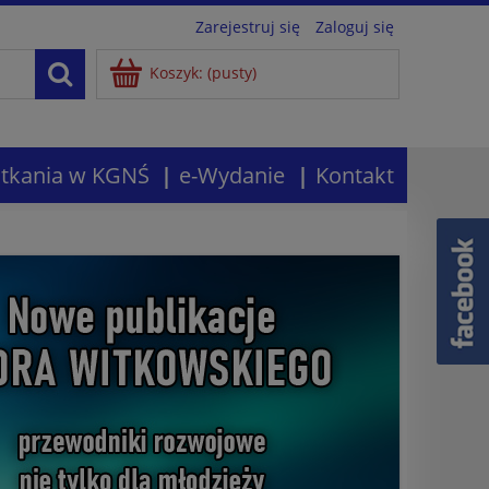
Zarejestruj się
Zaloguj się
Koszyk:
(pusty)
tkania w KGNŚ
e-Wydanie
Kontakt