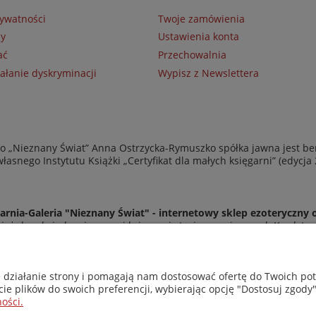
rywatności
Twoje zamówienia
ny
Ustawienia konta
ać
Przechowalnia
ałanie dyskryminacji
Wypisz z Newslettera
 „Nieznany Świat” Anna Ostrzycka-Rymuszko spółka jawna jest be
asnego Instytutu Książki „Certyfikat dla małych księgarni” (edycja
arnia-Galeria "Nieznany Świat" - internetowy sklep ezoteryczny 
eż do odwiedzenia naszej księgarni stacjonarnej przy ul. Kredyto
© Copyright 2014-2026 Wydawnictwo "Nieznany Świat"
Wszelkie prawa zastrzeżone
e działanie strony i pomagają nam dostosować ofertę do Twoich p
cie plików do swoich preferencji, wybierając opcję "Dostosuj zgody"
ości.