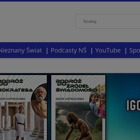
Nieznany Świat
Podcasty NŚ
YouTube
Spo