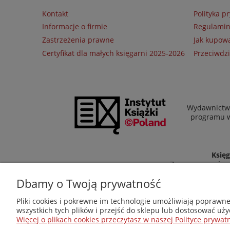
Kontakt
Polityka p
Informacje o firmie
Regulami
Zastrzeżenia prawne
Jak kupow
Certyfikat dla małych księgarni 2025-2026
Przeciwdzi
Wydawnictwo
programu wł
Księg
Zapraszamy równi
Dbamy o Twoją prywatność
Pliki cookies i pokrewne im technologie umożliwiają poprawn
wszystkich tych plików i przejść do sklepu lub dostosować uży
Więcej o plikach cookies przeczytasz w naszej Polityce prywatn