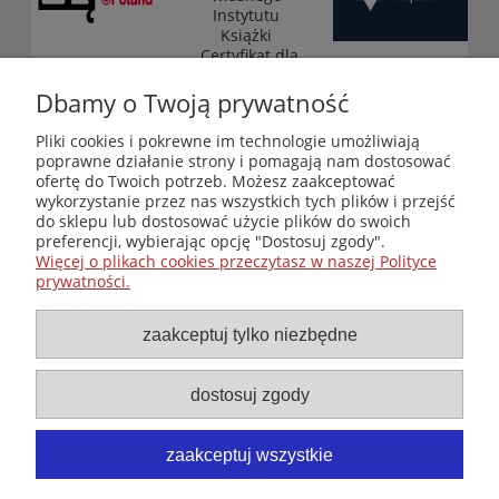
Instytutu
Książki
„Certyfikat dla
małych
księgarni”
Dbamy o Twoją prywatność
(edycja 2025-
2026)
Pliki cookies i pokrewne im technologie umożliwiają
poprawne działanie strony i pomagają nam dostosować
ofertę do Twoich potrzeb. Możesz zaakceptować
wykorzystanie przez nas wszystkich tych plików i przejść
Księgarnia-Galeria "Nieznany Świat" - internetowy sklep
do sklepu lub dostosować użycie plików do swoich
ezoteryczny online
preferencji, wybierając opcję "Dostosuj zgody".
Zapraszamy również do odwiedzenia naszej księgarni
Więcej o plikach cookies przeczytasz w naszej Polityce
stacjonarnej przy ul. Kredytowej 2 w Warszawie
prywatności.
© Copyright 2014-2026 Wydawnictwo "Nieznany Świat"
Wszelkie prawa zastrzeżone
zaakceptuj tylko niezbędne
dostosuj zgody
zaakceptuj wszystkie