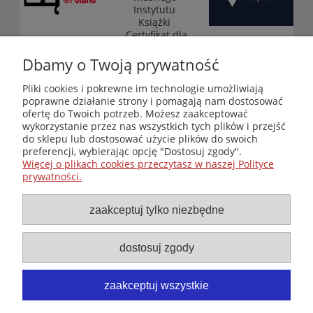
Instytutu
Książki
„Certyfikat dla
małych
księgarni”
Dbamy o Twoją prywatność
(edycja 2025-
2026)
Pliki cookies i pokrewne im technologie umożliwiają
poprawne działanie strony i pomagają nam dostosować
ofertę do Twoich potrzeb. Możesz zaakceptować
wykorzystanie przez nas wszystkich tych plików i przejść
Księgarnia-Galeria "Nieznany Świat" - internetowy sklep
do sklepu lub dostosować użycie plików do swoich
ezoteryczny online
preferencji, wybierając opcję "Dostosuj zgody".
Zapraszamy również do odwiedzenia naszej księgarni
Więcej o plikach cookies przeczytasz w naszej Polityce
stacjonarnej przy ul. Kredytowej 2 w Warszawie
prywatności.
© Copyright 2014-2026 Wydawnictwo "Nieznany Świat"
Wszelkie prawa zastrzeżone
zaakceptuj tylko niezbędne
dostosuj zgody
zaakceptuj wszystkie