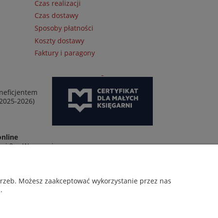
Czas realizacji
Czas dostawy
Sposoby płatności
Koszty dostawy
Faktury i paragony
neficjentem
 2025-2026)
online
wej 2 w Warszawie
otrzeb. Możesz zaakceptować wykorzystanie przez nas
.