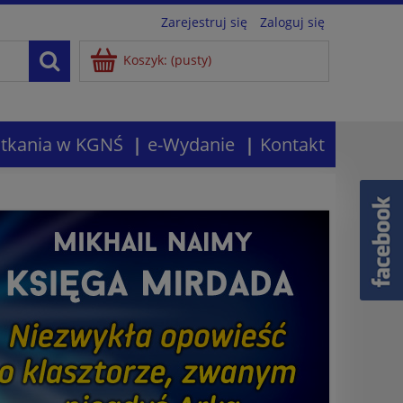
Zarejestruj się
Zaloguj się
Koszyk:
(pusty)
tkania w KGNŚ
e-Wydanie
Kontakt