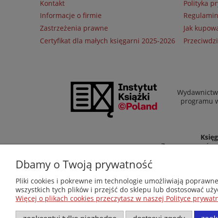
Kontakt
Polityka p
Informacje o firmie
Regulami
Zastrzeżenia prawne
Jak kupow
Certyfikat dla małych księgarni 2025-2026
Przeciwdzi
Wydawnictwo
programu wł
Księg
Zapraszamy równi
Dbamy o Twoją prywatność
Pliki cookies i pokrewne im technologie umożliwiają poprawn
wszystkich tych plików i przejść do sklepu lub dostosować uży
Więcej o plikach cookies przeczytasz w naszej Polityce prywatn