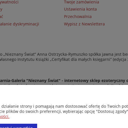
rywatności
Twoje zamówienia
ny
Ustawienia konta
ać
Przechowalnia
ałanie dyskryminacji
Wypisz z Newslettera
 „Nieznany Świat” Anna Ostrzycka-Rymuszko spółka jawna jest be
asnego Instytutu Książki „Certyfikat dla małych księgarni” (edycja
arnia-Galeria "Nieznany Świat" - internetowy sklep ezoteryczny 
eż do odwiedzenia naszej księgarni stacjonarnej przy ul. Kredyto
© Copyright 2014-2026 Wydawnictwo "Nieznany Świat"
Wszelkie prawa zastrzeżone
e działanie strony i pomagają nam dostosować ofertę do Twoich p
cie plików do swoich preferencji, wybierając opcję "Dostosuj zgody"
ości.