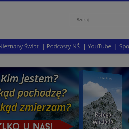
Nieznany Świat
Podcasty NŚ
YouTube
Spo