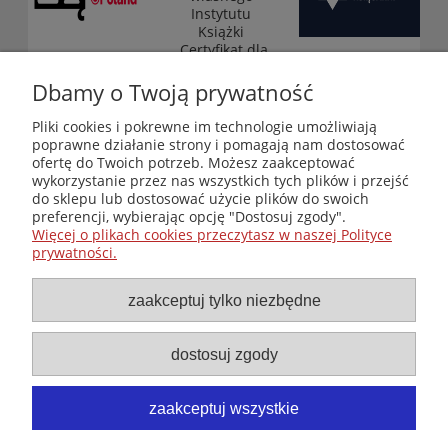
Instytutu
Książki
„Certyfikat dla
małych
księgarni”
Dbamy o Twoją prywatność
(edycja 2025-
2026)
Pliki cookies i pokrewne im technologie umożliwiają
poprawne działanie strony i pomagają nam dostosować
ofertę do Twoich potrzeb. Możesz zaakceptować
wykorzystanie przez nas wszystkich tych plików i przejść
Księgarnia-Galeria "Nieznany Świat" - internetowy sklep
do sklepu lub dostosować użycie plików do swoich
ezoteryczny online
preferencji, wybierając opcję "Dostosuj zgody".
Zapraszamy również do odwiedzenia naszej księgarni
Więcej o plikach cookies przeczytasz w naszej Polityce
stacjonarnej przy ul. Kredytowej 2 w Warszawie
prywatności.
© Copyright 2014-2026 Wydawnictwo "Nieznany Świat"
Wszelkie prawa zastrzeżone
zaakceptuj tylko niezbędne
dostosuj zgody
zaakceptuj wszystkie