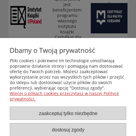
jest
beneficjentem
programu
własnego
Instytutu
Książki
„Certyfikat dla
małych
księgarni”
Dbamy o Twoją prywatność
(edycja 2025-
2026)
Pliki cookies i pokrewne im technologie umożliwiają
poprawne działanie strony i pomagają nam dostosować
ofertę do Twoich potrzeb. Możesz zaakceptować
wykorzystanie przez nas wszystkich tych plików i przejść
Księgarnia-Galeria "Nieznany Świat" - internetowy sklep
do sklepu lub dostosować użycie plików do swoich
ezoteryczny online
preferencji, wybierając opcję "Dostosuj zgody".
Zapraszamy również do odwiedzenia naszej księgarni
Więcej o plikach cookies przeczytasz w naszej Polityce
stacjonarnej przy ul. Kredytowej 2 w Warszawie
prywatności.
© Copyright 2014-2026 Wydawnictwo "Nieznany Świat"
Wszelkie prawa zastrzeżone
zaakceptuj tylko niezbędne
dostosuj zgody