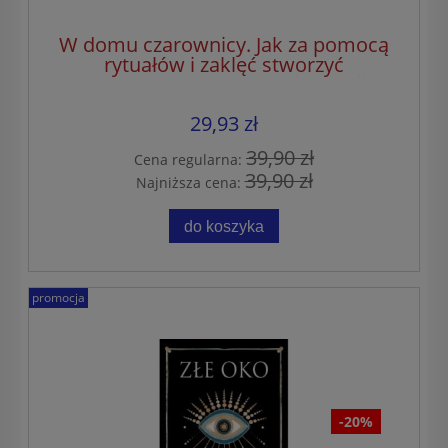
W domu czarownicy. Jak za pomocą
rytuałów i zaklęć stworzyć
przestrzeń pełną dobrej energii
29,93 zł
39,90 zł
Cena regularna:
39,90 zł
Najniższa cena:
do koszyka
promocja
-20%