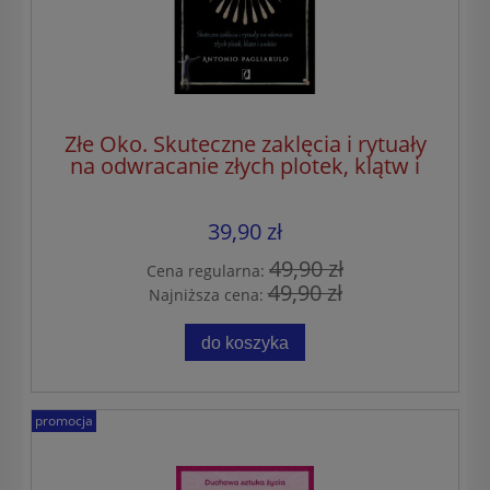
Złe Oko. Skuteczne zaklęcia i rytuały
na odwracanie złych plotek, klątw i
uroków
39,90 zł
49,90 zł
Cena regularna:
49,90 zł
Najniższa cena:
do koszyka
promocja