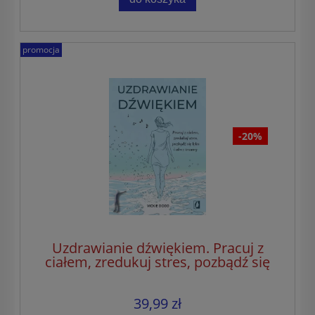
promocja
-20%
Uzdrawianie dźwiękiem. Pracuj z
ciałem, zredukuj stres, pozbądź się
lęku i ulecz traumy
39,99 zł