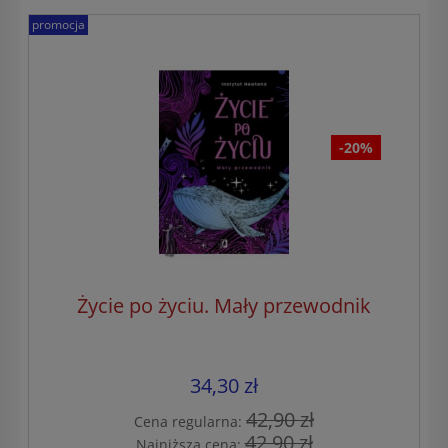
promocja
-20%
Życie po życiu. Mały przewodnik
34,30 zł
42,90 zł
Cena regularna:
42,90 zł
Najniższa cena: