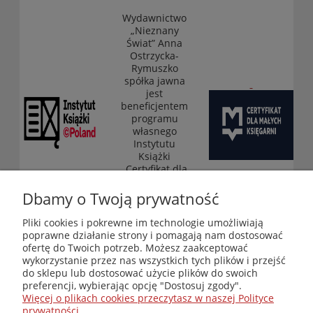
Wydawnictwo
„Nieznany
Świat” Anna
Ostrzycka-
Rymuszko
spółka jawna
jest
beneficjentem
programu
własnego
Instytutu
Książki
„Certyfikat dla
małych
księgarni”
Dbamy o Twoją prywatność
(edycja 2025-
2026)
Pliki cookies i pokrewne im technologie umożliwiają
poprawne działanie strony i pomagają nam dostosować
ofertę do Twoich potrzeb. Możesz zaakceptować
wykorzystanie przez nas wszystkich tych plików i przejść
Księgarnia-Galeria "Nieznany Świat" - internetowy sklep
do sklepu lub dostosować użycie plików do swoich
ezoteryczny online
preferencji, wybierając opcję "Dostosuj zgody".
Zapraszamy również do odwiedzenia naszej księgarni
Więcej o plikach cookies przeczytasz w naszej Polityce
stacjonarnej przy ul. Kredytowej 2 w Warszawie
prywatności.