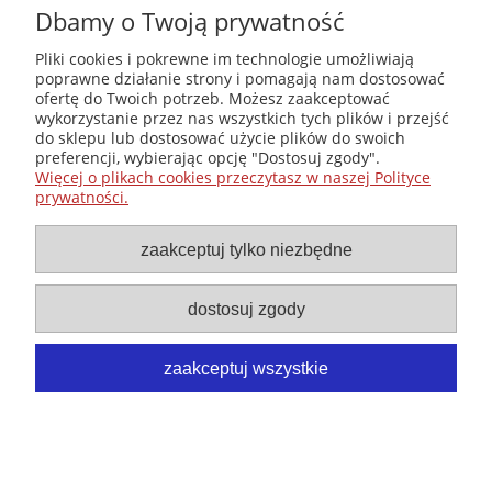
księgarni”
Dbamy o Twoją prywatność
(edycja 2025-
2026)
Pliki cookies i pokrewne im technologie umożliwiają
poprawne działanie strony i pomagają nam dostosować
ofertę do Twoich potrzeb. Możesz zaakceptować
wykorzystanie przez nas wszystkich tych plików i przejść
Księgarnia-Galeria "Nieznany Świat" - internetowy sklep
do sklepu lub dostosować użycie plików do swoich
ezoteryczny online
preferencji, wybierając opcję "Dostosuj zgody".
Zapraszamy również do odwiedzenia naszej księgarni
Więcej o plikach cookies przeczytasz w naszej Polityce
stacjonarnej przy ul. Kredytowej 2 w Warszawie
prywatności.
© Copyright 2014-2026 Wydawnictwo "Nieznany Świat"
Wszelkie prawa zastrzeżone
zaakceptuj tylko niezbędne
dostosuj zgody
zaakceptuj wszystkie
pokaż pełną wersję strony
Sklep internetowy Shoper.pl