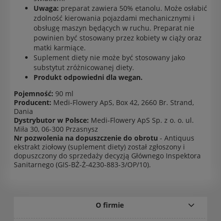
Uwaga:
preparat zawiera 50% etanolu. Może osłabić
zdolność kierowania pojazdami mechanicznymi i
obsługę maszyn będących w ruchu. Preparat nie
powinien być stosowany przez kobiety w ciąży oraz
matki karmiące.
Suplement diety nie może być stosowany jako
substytut zróżnicowanej diety.
Produkt odpowiedni dla wegan.
Pojemność:
90 ml
Producent:
Medi-Flowery ApS, Box 42, 2660 Br. Strand,
Dania
Dystrybutor w Polsce:
Medi-Flowery ApS Sp. z o. o. ul.
Miła 30, 06-300 Przasnysz
Nr pozwolenia na dopuszczenie do obrotu
- Antiquus
ekstrakt ziołowy (suplement diety) został zgłoszony i
dopuszczony do sprzedaży decyzją Głównego Inspektora
Sanitarnego (GIS-BŻ-Ż-4230-883-3/OP/10).
O firmie