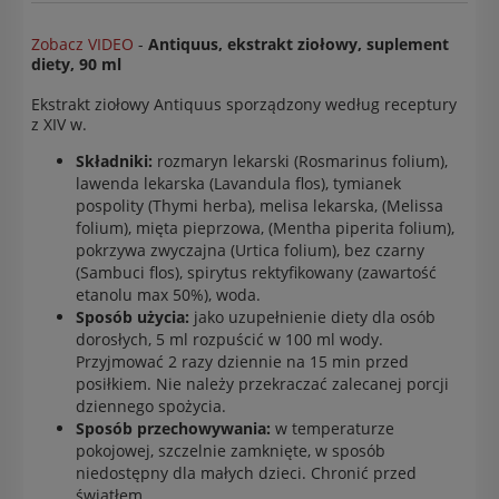
Zobacz VIDEO
-
Antiquus, ekstrakt ziołowy, suplement
diety, 90 ml
Ekstrakt ziołowy Antiquus sporządzony według receptury
z XIV w.
Składniki:
rozmaryn lekarski (Rosmarinus folium),
lawenda lekarska (Lavandula flos), tymianek
pospolity (Thymi herba), melisa lekarska, (Melissa
folium), mięta pieprzowa, (Mentha piperita folium),
pokrzywa zwyczajna (Urtica folium), bez czarny
(Sambuci flos), spirytus rektyfikowany (zawartość
etanolu max 50%), woda.
Sposób użycia:
jako uzupełnienie diety dla osób
dorosłych, 5 ml rozpuścić w 100 ml wody.
Przyjmować 2 razy dziennie na 15 min przed
posiłkiem. Nie należy przekraczać zalecanej porcji
dziennego spożycia.
Sposób przechowywania:
w temperaturze
pokojowej, szczelnie zamknięte, w sposób
niedostępny dla małych dzieci. Chronić przed
światłem.