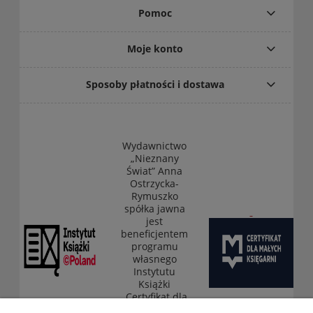
Pomoc
Moje konto
Sposoby płatności i dostawa
Wydawnictwo
„Nieznany
Świat” Anna
Ostrzycka-
Rymuszko
spółka jawna
jest
beneficjentem
programu
własnego
Instytutu
Książki
„Certyfikat dla
małych