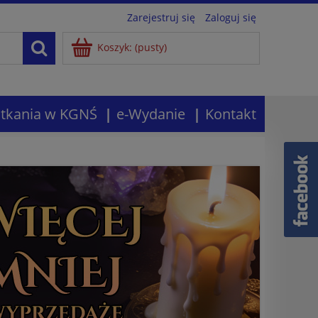
Zarejestruj się
Zaloguj się
Koszyk:
(pusty)
tkania w KGNŚ
e-Wydanie
Kontakt