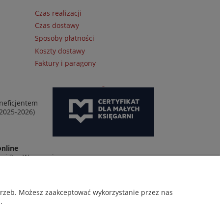
Czas realizacji
Czas dostawy
Sposoby płatności
Koszty dostawy
Faktury i paragony
neficjentem
 2025-2026)
online
wej 2 w Warszawie
otrzeb. Możesz zaakceptować wykorzystanie przez nas
.