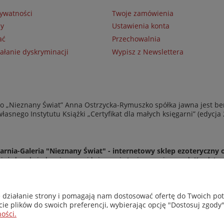
rywatności
Twoje zamówienia
ny
Ustawienia konta
ać
Przechowalnia
ałanie dyskryminacji
Wypisz z Newslettera
 „Nieznany Świat” Anna Ostrzycka-Rymuszko spółka jawna jest be
asnego Instytutu Książki „Certyfikat dla małych księgarni” (edycja
arnia-Galeria "Nieznany Świat" - internetowy sklep ezoteryczny 
eż do odwiedzenia naszej księgarni stacjonarnej przy ul. Kredyto
© Copyright 2014-2026 Wydawnictwo "Nieznany Świat"
Wszelkie prawa zastrzeżone
e działanie strony i pomagają nam dostosować ofertę do Twoich p
cie plików do swoich preferencji, wybierając opcję "Dostosuj zgody"
ości.