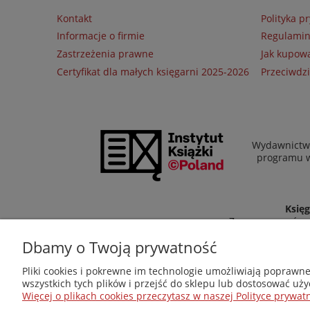
Kontakt
Polityka p
Informacje o firmie
Regulami
Zastrzeżenia prawne
Jak kupow
Certyfikat dla małych księgarni 2025-2026
Przeciwdzi
Wydawnictwo
programu wł
Księg
Zapraszamy równi
Dbamy o Twoją prywatność
Pliki cookies i pokrewne im technologie umożliwiają poprawn
wszystkich tych plików i przejść do sklepu lub dostosować uży
Więcej o plikach cookies przeczytasz w naszej Polityce prywatn