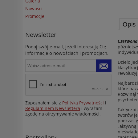
Galeria
Nowości
Promocje
Opis
Newsletter
Czerwona
Podaj swój e-mail, jeżeli interesują Cię
późniejsz
indywidua
informacje o nowościach i promocjach.
Dzieło je
klasyfika
rewolucyjn
Najbardzi
które naz
Rozwinął 
psychoter
Zapoznałem się z
Polityką Prywatności
i
Regulaminem Newslettera
i wyrażam
Faktyczni
zgodę na otrzymywanie wiadomości.
tworów je
podczas g
„aktywną 
nieświado
Bestsellery
zapisywał