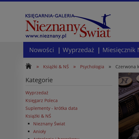
Nowości
Wyprzedaż
Miesięcznik 
»
»
»
Książki & NŚ
Psychologia
Czerwona k
Kategorie
Wyprzedaż
Księgarz Poleca
Suplementy - krótka data
Książki & NŚ
Nieznany Świat
Anioły