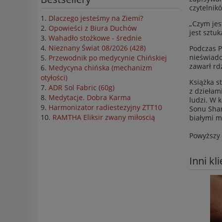
czytelnik
Dlaczego jesteśmy na Ziemi?
„Czym jes
Opowieści z Biura Duchów
jest sztuk
Wahadło stożkowe - średnie
Nieznany Świat 08/2026 (428)
Podczas P
nieświado
Przewodnik po medycynie Chińskiej
zawarł rd
Medycyna chińska (mechanizm
otyłości)
Książka s
ADR Sol Fabric (60g)
z dziełam
Medytacje. Dobra Karma
ludzi. W 
Harmonizator radiestezyjny ZTT10
Sonu Sham
RAMTHA Eliksir zwany miłoscią
białymi m
Powyższy 
Inni kl