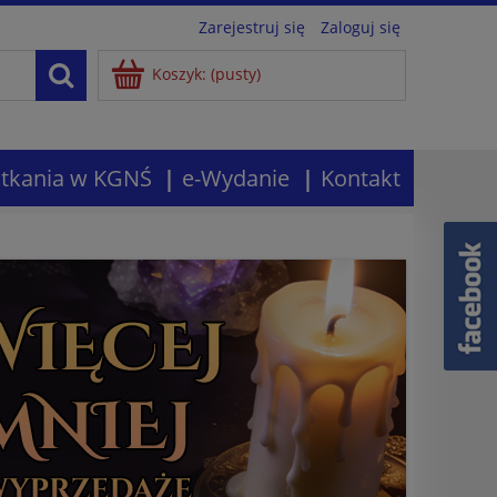
Zarejestruj się
Zaloguj się
Koszyk:
(pusty)
tkania w KGNŚ
e-Wydanie
Kontakt