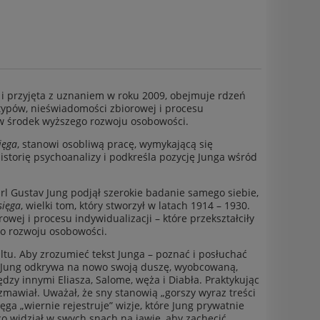
u i przyjęta z uznaniem w roku 2009, obejmuje rdzeń
etypów, nieświadomości zbiorowej i procesu
h w środek wyższego rozwoju osobowości.
ięga
, stanowi osobliwą pracę, wymykającą się
historię psychoanalizy i podkreśla pozycję Junga wśród
rl Gustav Jung podjął szerokie badanie samego siebie,
sięga
, wielki tom, który stworzył w latach 1914 – 1930.
wej i procesu indywidualizacji – które przekształciły
go rozwoju osobowości.
ltu. Aby zrozumieć tekst Junga – poznać i posłuchać
u. Jung odkrywa na nowo swoją duszę, wyobcowaną,
zy innymi Eliasza, Salome, węża i Diabła. Praktykując
zmawiał. Uważał, że sny stanowią „gorszy wyraz treści
ga „wiernie rejestruje” wizje, które Jung prywatnie
co widział w swych snach na jawie, aby zachęcić