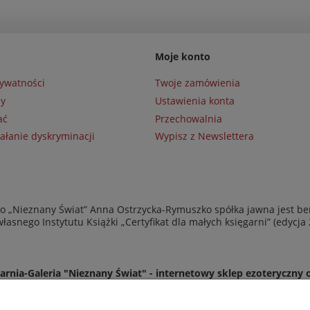
Moje konto
rywatności
Twoje zamówienia
ny
Ustawienia konta
ać
Przechowalnia
ałanie dyskryminacji
Wypisz z Newslettera
 „Nieznany Świat” Anna Ostrzycka-Rymuszko spółka jawna jest be
asnego Instytutu Książki „Certyfikat dla małych księgarni” (edycja
arnia-Galeria "Nieznany Świat" - internetowy sklep ezoteryczny 
eż do odwiedzenia naszej księgarni stacjonarnej przy ul. Kredyto