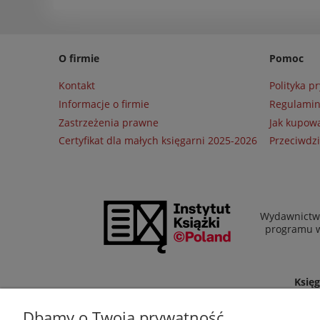
O firmie
Pomoc
Kontakt
Polityka p
Informacje o firmie
Regulami
Zastrzeżenia prawne
Jak kupow
Certyfikat dla małych księgarni 2025-2026
Przeciwdzi
Wydawnictwo
programu wł
Księg
Zapraszamy równi
Dbamy o Twoją prywatność