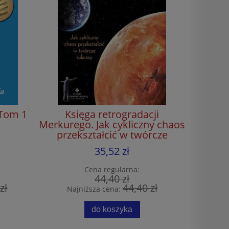
 Tom 1
Księga retrogradacji
Merkurego. Jak cykliczny chaos
przekształcić w twórcze
sukcesy
35,52 zł
Cena regularna:
44,40 zł
zł
44,40 zł
Najniższa cena:
do koszyka