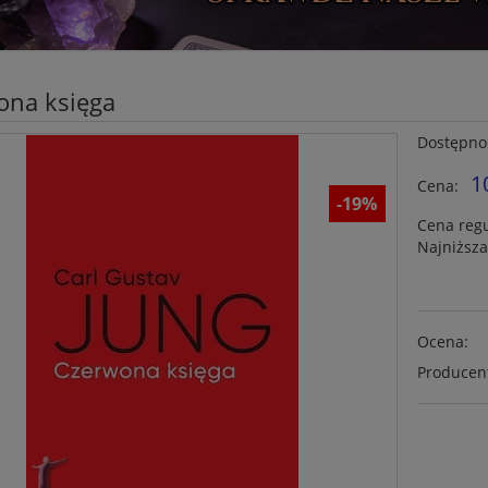
ona księga
Dostępno
1
Cena:
-19%
Cena reg
Najniższ
Ocena:
Producen