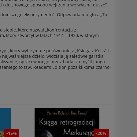
ich do „nowego sposobu wejrzenia we własne dusze”.
trudniejszego eksperymentu”. Odpowiada mu głos. „To
 siebie, które nazwał „konfrontacją z
m, który stworzył w latach 1914 – 1930, w którym
rypt, który wytrzymuje porównanie z „Księgą z Kells” i
 najważniejsze dzieło, widziała ją zaledwie garstka
i faksymile, opracowanego przez badacza myśli Junga -
niego to tzw. Reader's Edition poza kilkoma czarno-
-15%
-20%