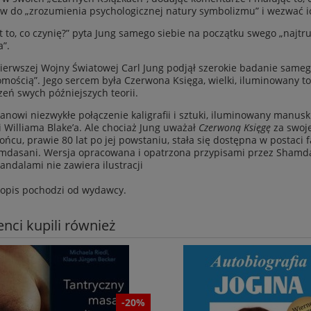
ów do „zrozumienia psychologicznej natury symbolizmu” i wezwać 
t to, co czynię?” pyta Jung samego siebie na początku swego „naj
a”.
ierwszej Wojny Światowej Carl Jung podjął szerokie badanie samego
mością”. Jego sercem była Czerwona Księga, wielki, iluminowany to
zeń swych późniejszych teorii.
tanowi niezwykłe połączenie kaligrafii i sztuki, iluminowany manusk
i Williama Blake’a. Ale chociaż Jung uważał
Czerwoną Księgę
za swoje
końcu, prawie 80 lat po jej powstaniu, stała się dostępna w postac
dasani. Wersja opracowana i opatrzona przypisami przez Shamdasa
andalami nie zawiera ilustracji
opis pochodzi od wydawcy.
ienci kupili również
-20%