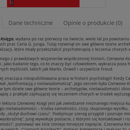
Dane techniczne
Opinie o produkcie (0)
 Księga
, wydana po raz pierwszy na świecie, wiele lat po powstani
ych prac Carla G. Junga. Tutaj rozwinął on swe główne teorie arch
lizacji, które miały przekształcić psychoterapię z leczenia choryc
dnego z prawdziwych wizjonerów współczesnej historii,
Czerwona Ks
cji. Jako badanie tego, co to znaczy być człowiekiem, wykracza poza 
ych myślicieli, takich jak Marks, Orwell i oczywiście Freud.
ej znacząca nieopublikowana praca w historii psychologii! Kiedy Ca
wał „konfrontacją z nieświadomością”, jego sercem była
Czerwona K
w tym dziele swe główne teorie – archetypów, nieświadomości zbioro
apię z praktyki zajmującej się leczeniem chorych w środek wyższe
e lektura
Czerwonej Księgi
jest jak zwiedzanie nieznanego miejsca ku
go nieświadomości – trzeba samotności, ciszy, skupionego wysiłk
dy „służył duchowi czasu”. Podejmuje szereg przygód i poznaje międ
wyobraźnię”, Jung wywołuje postacie, z którymi się kontaktował i ro
mości”, ponieważ we śnie istnieje mniejsze napięcie. Czerwona Księ
 w swoich „Czarnych Książkach”, dodając komentarze i malując to, 