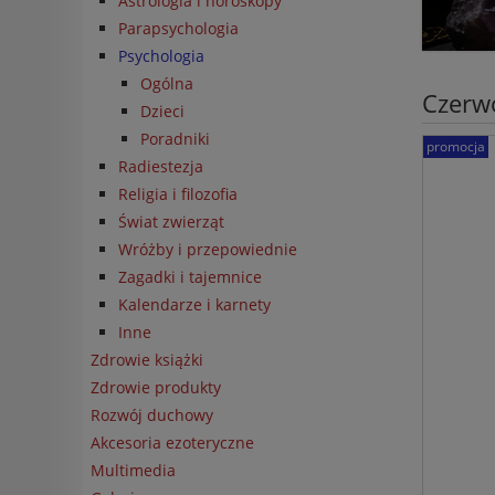
Astrologia i horoskopy
Parapsychologia
Psychologia
Ogólna
Czerw
Dzieci
Poradniki
promocja
Radiestezja
Religia i filozofia
Świat zwierząt
Wróżby i przepowiednie
Zagadki i tajemnice
Kalendarze i karnety
Inne
Zdrowie książki
Zdrowie produkty
Rozwój duchowy
Akcesoria ezoteryczne
Multimedia