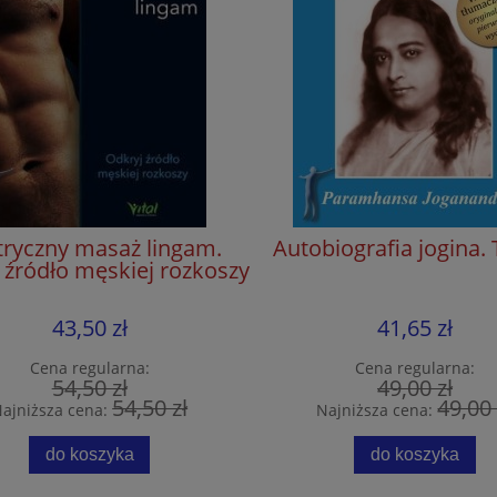
tryczny masaż lingam.
Autobiografia jogina.
 źródło męskiej rozkoszy
43,50 zł
41,65 zł
Cena regularna:
Cena regularna:
54,50 zł
49,00 zł
54,50 zł
49,00 
ajniższa cena:
Najniższa cena:
do koszyka
do koszyka