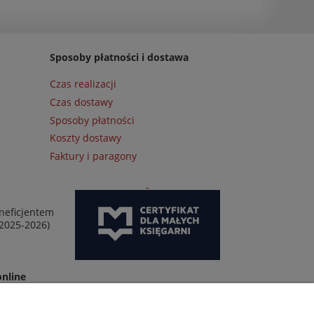
Sposoby płatności i dostawa
Czas realizacji
Czas dostawy
Sposoby płatności
Koszty dostawy
Faktury i paragony
neficjentem
 2025-2026)
online
wej 2 w Warszawie