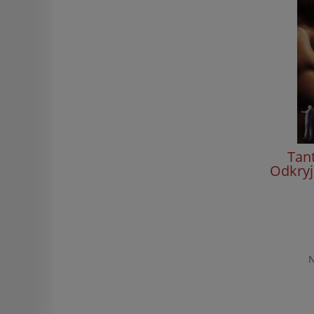
Tan
Odkryj
N