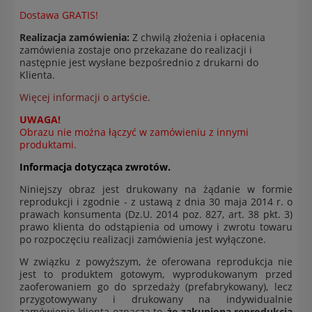
Dostawa GRATIS!
Realizacja zamówienia:
Z chwilą złożenia i opłacenia
zamówienia zostaje ono przekazane do realizacji i
następnie jest wysłane bezpośrednio z drukarni do
Klienta.
Więcej informacji o artyście
.
UWAGA!
Obrazu nie można łączyć w zamówieniu z innymi
produktami.
Informacja dotycząca zwrotów.
Niniejszy obraz jest drukowany na żądanie w formie
reprodukcji i zgodnie - z ustawą z dnia 30 maja 2014 r. o
prawach konsumenta (Dz.U. 2014 poz. 827, art. 38 pkt. 3)
prawo klienta do odstąpienia od umowy i zwrotu towaru
po rozpoczęciu realizacji zamówienia jest wyłączone.
W związku z powyższym, że oferowana reprodukcja nie
jest to produktem gotowym, wyprodukowanym przed
zaoferowaniem go do sprzedaży (prefabrykowany), lecz
przygotowywany i drukowany na indywidualnie
zamówienie klienta oznacza to,
że zakupiona reprodukcja