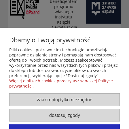
beneficjentem
programu
własnego
Instytutu
Książki
„Certyfikat dla
małych
księgarni”
Dbamy o Twoją prywatność
(edycja 2025-
2026)
Pliki cookies i pokrewne im technologie umożliwiają
poprawne działanie strony i pomagają nam dostosować
ofertę do Twoich potrzeb. Możesz zaakceptować
wykorzystanie przez nas wszystkich tych plików i przejść
Księgarnia-Galeria "Nieznany Świat" - internetowy sklep
do sklepu lub dostosować użycie plików do swoich
ezoteryczny online
preferencji, wybierając opcję "Dostosuj zgody".
Zapraszamy również do odwiedzenia naszej księgarni
Więcej o plikach cookies przeczytasz w naszej Polityce
stacjonarnej przy ul. Kredytowej 2 w Warszawie
prywatności.
© Copyright 2014-2026 Wydawnictwo "Nieznany Świat"
Wszelkie prawa zastrzeżone
zaakceptuj tylko niezbędne
dostosuj zgody