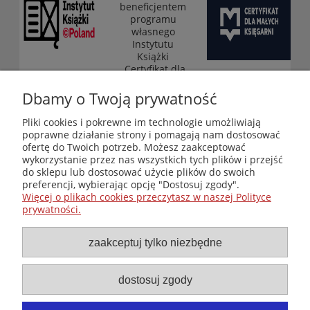
beneficjentem
programu
własnego
Instytutu
Książki
„Certyfikat dla
małych
księgarni”
Dbamy o Twoją prywatność
(edycja 2025-
2026)
Pliki cookies i pokrewne im technologie umożliwiają
poprawne działanie strony i pomagają nam dostosować
ofertę do Twoich potrzeb. Możesz zaakceptować
wykorzystanie przez nas wszystkich tych plików i przejść
Księgarnia-Galeria "Nieznany Świat" - internetowy sklep
do sklepu lub dostosować użycie plików do swoich
ezoteryczny online
preferencji, wybierając opcję "Dostosuj zgody".
Zapraszamy również do odwiedzenia naszej księgarni
Więcej o plikach cookies przeczytasz w naszej Polityce
stacjonarnej przy ul. Kredytowej 2 w Warszawie
prywatności.
© Copyright 2014-2026 Wydawnictwo "Nieznany Świat"
Wszelkie prawa zastrzeżone
zaakceptuj tylko niezbędne
dostosuj zgody