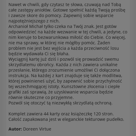
Nawet w chwili, gdy czytasz te słowa, czuwają nad Tobą
całe zastępy aniołów. Gotowe spełnić każdą Twoją prośbę
i zawsze skore do pomocy. Zapewnij sobie wsparcie
najpotężniejszego z nich.
Archanioł Michał tylko czeka na Twój znak. Jest gotów
odpowiedzieć na każde wezwanie w tej chwili, a jedyne, co
nim kieruje to bezwarunkowa miłość do Ciebie. Co więcej,
nie ma sprawy, w której nie mógłby pomóc. Żaden
problem nie jest bez wyjścia a każda przeciwność losu
będzie wydawała Ci się błaha.
Wyciągnij kartę już dziś i pozwól się prowadzić swemu
skrzydlatemu obrońcy. Każda z nich zawiera unikalne
przesłanie, którego zrozumienie umożliwi Ci dołączona
instrukcja. Na każdej z kart znajduje się także modlitwa,
której powinieneś użyć, by zapewnić sobie przychylność
tej wszechmogącej istoty. Kunsztowne złocenia i ciepłe
grafiki zaś sprawią, że uzyskiwanie wsparcia będzie
równie skuteczne co przyjemne.
Pozwól się otoczyć tą niezwykłą skrzydlatą ochroną.
Komplet zawiera 44 karty oraz książeczkę 120 stron.
Całość zapakowana jest w eleganckie tekturowe pudełko.
Autor:
Doreen Virtue