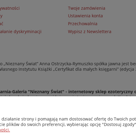
rywatności
Twoje zamówienia
ny
Ustawienia konta
ać
Przechowalnia
ałanie dyskryminacji
Wypisz z Newslettera
 „Nieznany Świat” Anna Ostrzycka-Rymuszko spółka jawna jest be
asnego Instytutu Książki „Certyfikat dla małych księgarni” (edycja
arnia-Galeria "Nieznany Świat" - internetowy sklep ezoteryczny 
eż do odwiedzenia naszej księgarni stacjonarnej przy ul. Kredyto
© Copyright 2014-2026 Wydawnictwo "Nieznany Świat"
Wszelkie prawa zastrzeżone
e działanie strony i pomagają nam dostosować ofertę do Twoich p
cie plików do swoich preferencji, wybierając opcję "Dostosuj zgody"
ości.