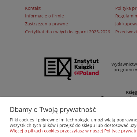
Kontakt
Polityka p
Informacje o firmie
Regulami
Zastrzeżenia prawne
Jak kupow
Certyfikat dla małych księgarni 2025-2026
Przeciwdzi
Wydawnictwo
programu wł
Księg
Zapraszamy równi
Dbamy o Twoją prywatność
Pliki cookies i pokrewne im technologie umożliwiają poprawn
wszystkich tych plików i przejść do sklepu lub dostosować uży
Więcej o plikach cookies przeczytasz w naszej Polityce prywatn