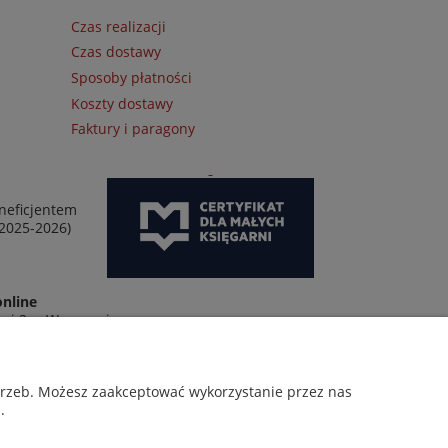
Czas realizacji
Czas dostawy
Sposoby płatności
Koszty dostawy
Faktury i paragony
neficjentem
 2025-2026)
online
wej 2 w Warszawie
otrzeb. Możesz zaakceptować wykorzystanie przez nas
.