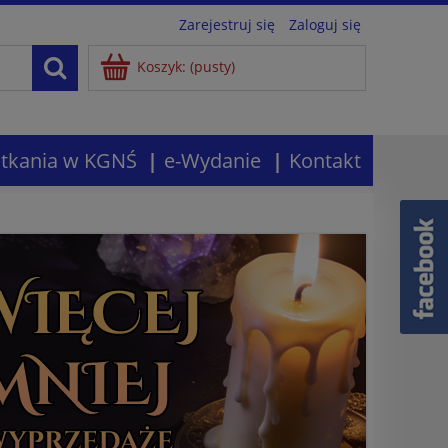
Zarejestruj się
Zaloguj się
Koszyk:
(pusty)
tkania w KGNŚ
e-Wydanie
Kontakt