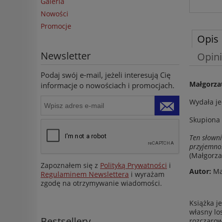
Galeria
Nowości
Promocje
Opis
Newsletter
Opini
Podaj swój e-mail, jeżeli interesują Cię
Małgorza
informacje o nowościach i promocjach.
Wydała je
Skupiona 
Ten słowni
przyjemnoś
(Małgorza
Zapoznałem się z
Polityką Prywatności
i
Autor:
Ma
Regulaminem Newslettera
i wyrażam
zgodę na otrzymywanie wiadomości.
Książka j
własny lo
Bestsellery
rozczarow