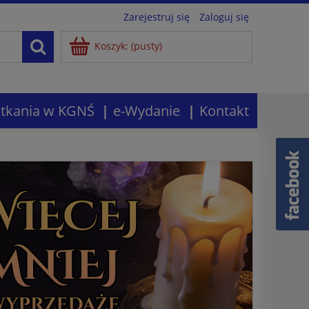
Zarejestruj się
Zaloguj się
Koszyk:
(pusty)
tkania w KGNŚ
e-Wydanie
Kontakt