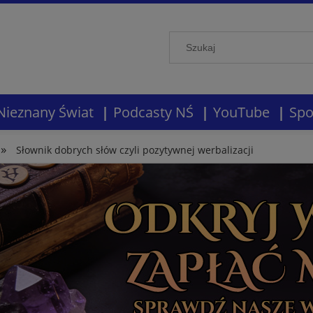
Nieznany Świat
Podcasty NŚ
YouTube
Spo
»
Słownik dobrych słów czyli pozytywnej werbalizacji