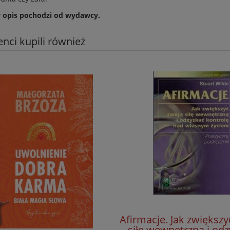
 opis pochodzi od wydawcy.
ienci kupili również
Afirmacje. Jak zwiększ
siłę wewnętrzną i od