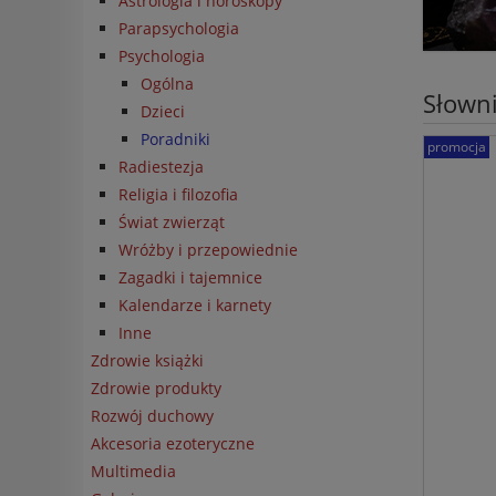
Astrologia i horoskopy
Parapsychologia
Psychologia
Ogólna
Słowni
Dzieci
Poradniki
promocja
Radiestezja
Religia i filozofia
Świat zwierząt
Wróżby i przepowiednie
Zagadki i tajemnice
Kalendarze i karnety
Inne
Zdrowie książki
Zdrowie produkty
Rozwój duchowy
Akcesoria ezoteryczne
Multimedia