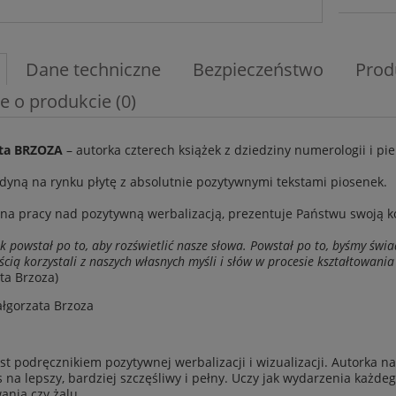
Dane techniczne
Bezpieczeństwo
Prod
e o produkcie (0)
ta BRZOZA
– autorka czterech książek z dziedziny numerologii i pi
dyną na rynku płytę z absolutnie pozytywnymi tekstami piosenek.
na pracy nad pozytywną werbalizacją, prezentuje Państwu swoją kol
k powstał po to, aby rozświetlić nasze słowa. Powstał po to, byśmy świ
cią korzystali z naszych własnych myśli i słów w procesie kształtowania
ta Brzoza)
łgorzata Brzoza
est podręcznikiem pozytywnej werbalizacji i wizualizacji. Autorka n
s na lepszy, bardziej szczęśliwy i pełny. Uczy jak wydarzenia każdeg
ania czy żalu.