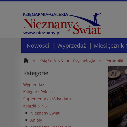
Nowości
Wyprzedaż
Miesięcznik 
»
»
»
Książki & NŚ
Psychologia
Poradniki
Kategorie
Wyprzedaż
Księgarz Poleca
Suplementy - krótka data
Książki & NŚ
Nieznany Świat
Anioły