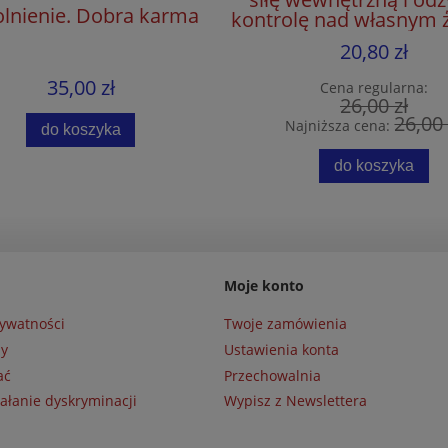
lnienie. Dobra karma
kontrolę nad własnym ż
Praktyczny podręcz
20,80 zł
35,00 zł
Cena regularna:
26,00 zł
26,00 
Najniższa cena:
do koszyka
do koszyka
Moje konto
rywatności
Twoje zamówienia
ny
Ustawienia konta
ać
Przechowalnia
ałanie dyskryminacji
Wypisz z Newslettera