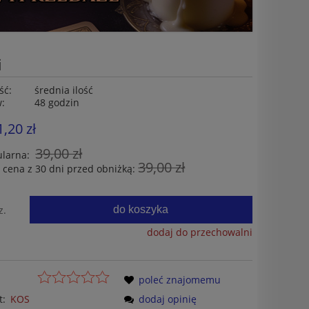
i
ść:
średnia ilość
w:
48 godzin
1,20 zł
39,00 zł
ularna:
39,00 zł
 cena z 30 dni przed obniżką:
do koszyka
z.
dodaj do przechowalni
poleć znajomemu
t:
KOS
dodaj opinię