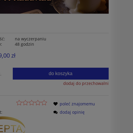
ść:
na wyczerpaniu
w:
48 godzin
9,00 zł
do koszyka
.
dodaj do przechowalni
poleć znajomemu
t:
dodaj opinię