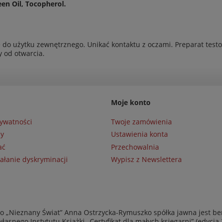
en Oil, Tocopherol.
 do użytku zewnętrznego. Unikać kontaktu z oczami. Preparat test
y od otwarcia.
Moje konto
rywatności
Twoje zamówienia
ny
Ustawienia konta
ać
Przechowalnia
ałanie dyskryminacji
Wypisz z Newslettera
 „Nieznany Świat” Anna Ostrzycka-Rymuszko spółka jawna jest be
asnego Instytutu Książki „Certyfikat dla małych księgarni” (edycja