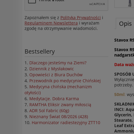
Zapoznałem się z
Polityką Prywatności
i
Opis
Regulaminem Newslettera
i wyrażam
zgodę na otrzymywanie wiadomości.
Stavox R
Stavox R
Bestsellery
nadgarst
Dlaczego jesteśmy na Ziemi?
Data ważn
Dziennik z Mysłakowic
SPOSÓB 
Opowieści z Biura Duchów
Wyłącznie
Przewodnik po medycynie Chińskiej
potrzeby.
Medycyna chińska (mechanizm
otyłości)
50ml
:
wys
Medytacje. Dobra Karma
SKŁADNI
RAMTHA Eliksir zwany miłoscią
INCI: Aqu
ADR Sol Fabric (60g)
Glycerin,
Nieznany Świat 08/2026 (428)
Stearate,
Harmonizator radiestezyjny ZTT10
Leaf Extr
Ammonium