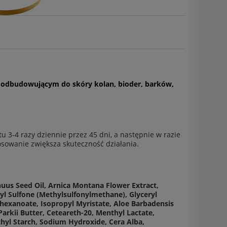
i odbudowującym do skóry kolan, bioder, barków,
 3-4 razy dziennie przez 45 dni, a następnie w razie
osowanie zwiększa skuteczność działania.
nnuus Seed Oil, Arnica Montana Flower Extract,
hyl Sulfone (Methylsulfonylmethane), Glyceryl
lhexanoate, Isopropyl Myristate, Aloe Barbadensis
arkii Butter, Ceteareth-20, Menthyl Lactate,
l Starch, Sodium Hydroxide, Cera Alba,