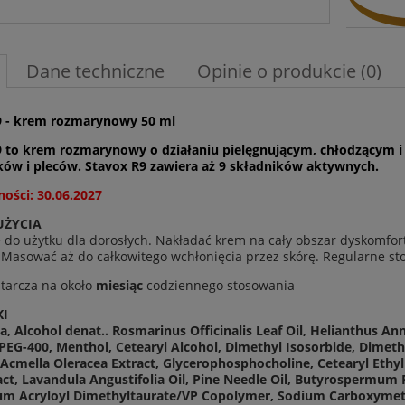
Dane techniczne
Opinie o produkcie (0)
9 - krem rozmarynowy 50 ml
9 to krem rozmarynowy o działaniu pielęgnującym, chłodzącym 
ków i pleców. Stavox R9 zawiera aż 9 składników aktywnych.
ości: 30.06.2027
UŻYCIA
 do użytku dla dorosłych. Nakładać krem na cały obszar dyskomfortu
 Masować aż do całkowitego wchłonięcia przez skórę. Regularne st
tarcza na około
miesiąc
codziennego stosowania
KI
a, Alcohol denat.. Rosmarinus Officinalis Leaf Oil, Helianthus A
 PEG-400, Menthol, Cetearyl Alcohol, Dimethyl Isosorbide, Dimet
 Acmella Oleracea Extract, Glycerophosphocholine, Cetearyl Ethy
act, Lavandula Angustifolia Oil, Pine Needle Oil, Butyrospermum P
 Acryloyl Dimethyltaurate/VP Copolymer, Sodium Carboxymethy