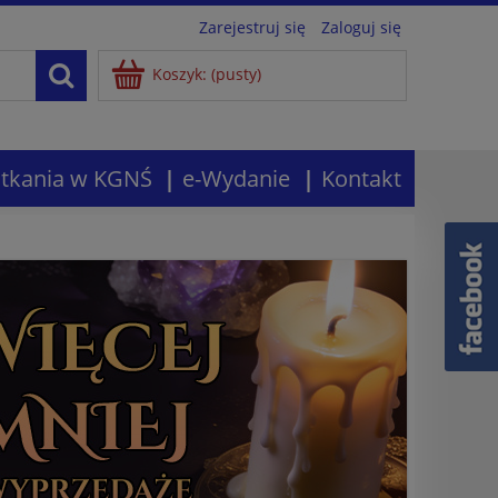
Zarejestruj się
Zaloguj się
Koszyk:
(pusty)
tkania w KGNŚ
e-Wydanie
Kontakt