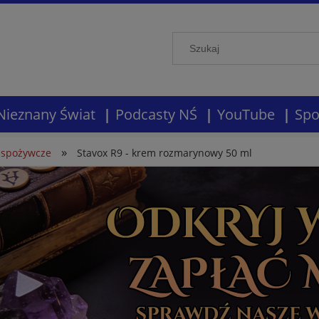
Nieznany Świat
Podcasty NŚ
YouTube
Spo
»
 spożywcze
Stavox R9 - krem rozmarynowy 50 ml