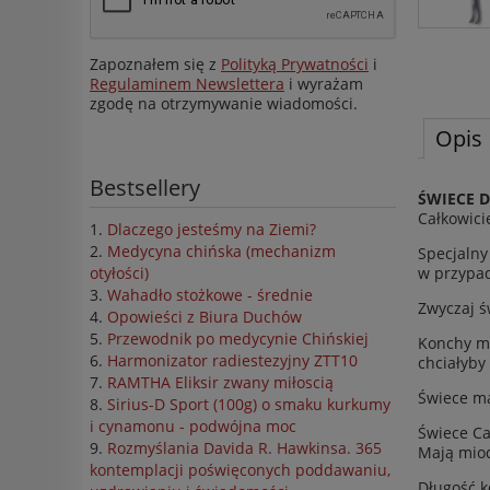
Zapoznałem się z
Polityką Prywatności
i
Regulaminem Newslettera
i wyrażam
zgodę na otrzymywanie wiadomości.
Opis
Bestsellery
ŚWIECE 
Całkowici
Dlaczego jesteśmy na Ziemi?
Medycyna chińska (mechanizm
Specjalny
w przypad
otyłości)
Wahadło stożkowe - średnie
Zwyczaj ś
Opowieści z Biura Duchów
Przewodnik po medycynie Chińskiej
Konchy ma
Harmonizator radiestezyjny ZTT10
chciałyby
RAMTHA Eliksir zwany miłoscią
Świece ma
Sirius-D Sport (100g) o smaku kurkumy
i cynamonu - podwójna moc
Świece Ca
Rozmyślania Davida R. Hawkinsa. 365
Mają miod
kontemplacji poświęconych poddawaniu,
Długość ko