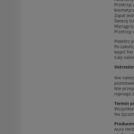
Przetrzyj
kosmetycz
Zapal jed
Świecę tr
Wyciągnij
Przetrzyj
Powtórz p
Po zakońc
wypić her
Cały zabi
Ostrzeżen
Nie należ
pozostawi
Nie przep
ropnego z
Termin pr
Wszystkie
Na życzen
Producen
Aura Herb