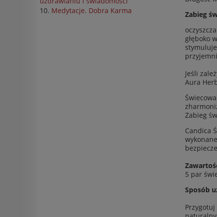
uzdrawianiu i świadomości
Medytacje. Dobra Karma
Zabieg ś
oczyszcza
głęboko w
stymuluje
przyjemni
Jeśli zal
Aura Herb
Świecowan
zharmoniz
Zabieg św
Candica Ś
wykonane 
bezpiecze
Zawartoś
5 par świe
Sposób uż
Przygotuj
naturalny 