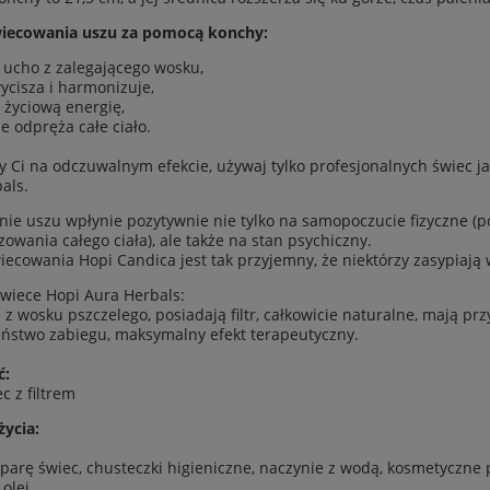
wiecowania uszu za pomocą konchy:
 ucho z zalegającego wosku,
ycisza i harmonizuje,
 życiową energię,
e odpręża całe ciało.
eży Ci na odczuwalnym efekcie, używaj tylko profesjonalnych świec 
als.
ie uszu wpłynie pozytywnie nie tylko na samopoczucie fizyczne (p
owania całego ciała), ale także na stan psychiczny.
iecowania Hopi Candica jest tak przyjemny, że niektórzy zasypiają w
wiece Hopi Aura Herbals:
z wosku pszczelego, posiadają filtr, całkowicie naturalne, mają pr
ństwo zabiegu, maksymalny efekt terapeutyczny.
ć:
c z filtrem
ycia:
 parę świec, chusteczki higieniczne, naczynie z wodą, kosmetyczne 
olej.