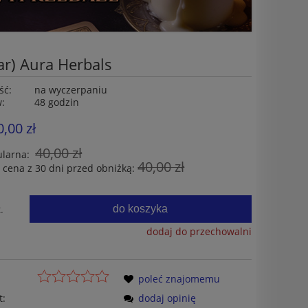
r) Aura Herbals
ść:
na wyczerpaniu
w:
48 godzin
0,00 zł
40,00 zł
ularna:
40,00 zł
 cena z 30 dni przed obniżką:
do koszyka
.
dodaj do przechowalni
poleć znajomemu
t:
dodaj opinię