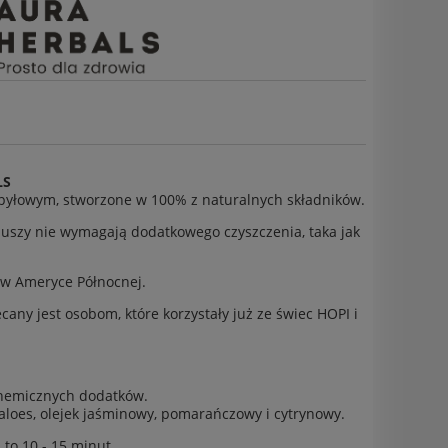
LS
wpyłowym, stworzone w 100% z naturalnych składników.
u uszy nie wymagają dodatkowego czyszczenia, taka jak
ś w Ameryce Północnej.
any jest osobom, które korzystały już ze świec HOPI i
chemicznych dodatków.
loes, olejek jaśminowy, pomarańczowy i cytrynowy.
 to 10 - 15 minut.