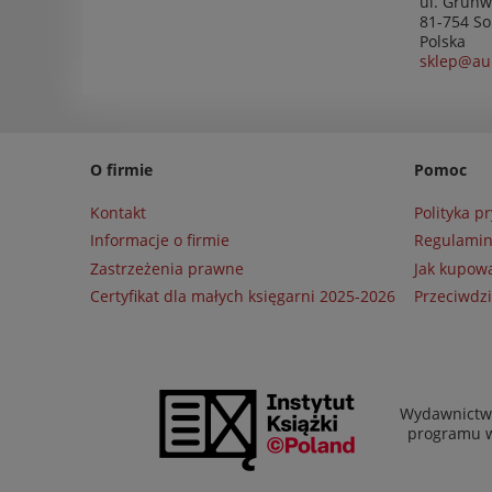
ul. Grunw
81-754 So
Polska
sklep@au
O firmie
Pomoc
Kontakt
Polityka p
Informacje o firmie
Regulami
Zastrzeżenia prawne
Jak kupow
Certyfikat dla małych księgarni 2025-2026
Przeciwdzi
Wydawnictwo
programu wł