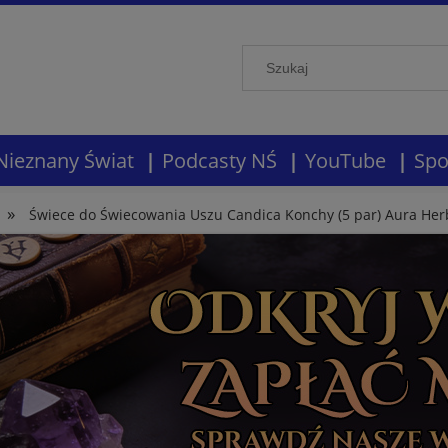
Nieznany Świat
Podcasty NŚ
YouTube
Spo
»
Świece do Świecowania Uszu Candica Konchy (5 par) Aura Her