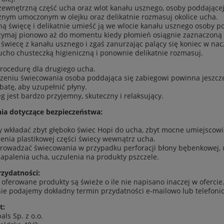
 zewnętrzną część ucha oraz wlot kanału usznego, osoby poddające
nym umoczonym w olejku oraz delikatnie rozmasuj okolice ucha.
ną święcę i delikatnie umieść ją we wlocie kanału usznego osoby po
zymaj pionowo aż do momentu kiedy płomień osiągnie zaznaczoną n
 świecę z kanału usznego i zgaś zanurzając palący się koniec w nac
 ucho chusteczką higieniczną i ponownie delikatnie rozmasuj.
rocedurę dla drugiego ucha.
zeniu świecowania osoba poddająca się zabiegowi powinna jeszcze 
batę, aby uzupełnić płyny.
eg jest bardzo przyjemny, skuteczny i relaksujący.
ia dotyczące bezpieczeństwa:
y wkładać zbyt głęboko świec Hopi do ucha, zbyt mocne umiejsco
enia plastikowej części świecy wewnątrz ucha.
rowadzać świecowania w przypadku perforacji błony bębenkowej, 
apalenia ucha, uczulenia na produkty pszczele.
zydatności:
 oferowane produkty są świeże o ile nie napisano inaczej w ofercie
ie podajemy dokładny termin przydatności e-mailowo lub telefonic
t:
als Sp. z o.o.