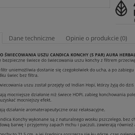
Dane techniczne
Opinie o produkcie (0)
DO ŚWIECOWANIA USZU CANDICA KONCHY (5 PAR) AURA HERBA
e bezpieczne świece do świecowania uszu konchy z filtrem przeci
 filtr uniemożliwia dostanie się czegokolwiek do ucha, a po zabieg
ku świec bez filtra.
wiecowania uszu został przejęty od Indian Hopi, którzy żyją do dzi
ją mocniejsze działanie niż świece HOPI, zabieg konchowania polec
 uzyskać mocniejszy efekt.
ją działanie aromaterapeutyczne oraz relaksacyjne.
ndica Konchy wykonane są z naturalnego wosku pszczelego, bez 
ową barwę i przyjemny zapach mchu i paczuli, zawierają również a
nchy to 21,5 cm, a jej średnica rozszerza się ku górze, czas palenia