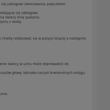
j się zabiegowi świecowania, patyczkiem
ddającej się zabiegowi.
a świecy linię spalania.
zyniu z wodą.
chwilę relaksować się w pozycji leżącej a następnie
wienie świecy w uchu może doprowadzić do
urazów głowy, tętniaka naczyń krwionośnych mózgu,
.
znie.