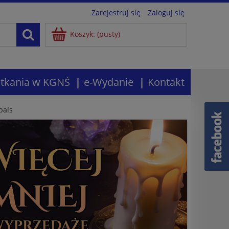
Zarejestruj się
Zaloguj się
Koszyk:
(pusty)
tkania w KGNŚ
e-Wydanie
Kontakt
bals