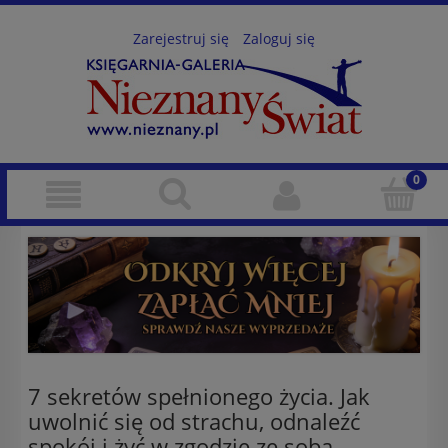
Zarejestruj się
Zaloguj się
7 sekretów spełnionego życia. Jak
uwolnić się od strachu, odnaleźć
spokój i żyć w zgodzie ze sobą