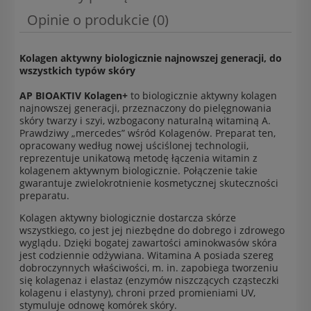
Opinie o produkcie (0)
Kolagen aktywny biologicznie najnowszej generacji, do
wszystkich typów skóry
AP BIOAKTIV Kolagen+
to biologicznie aktywny kolagen
najnowszej generacji, przeznaczony do pielęgnowania
skóry twarzy i szyi, wzbogacony naturalną witaminą A.
Prawdziwy „mercedes” wśród Kolagenów. Preparat ten,
opracowany według nowej uściślonej technologii,
reprezentuje unikatową metodę łączenia witamin z
kolagenem aktywnym biologicznie. Połączenie takie
gwarantuje zwielokrotnienie kosmetycznej skuteczności
preparatu.
Kolagen aktywny biologicznie dostarcza skórze
wszystkiego, co jest jej niezbędne do dobrego i zdrowego
wyglądu. Dzięki bogatej zawartości aminokwasów skóra
jest codziennie odżywiana. Witamina A posiada szereg
dobroczynnych właściwości, m. in. zapobiega tworzeniu
się kolagenaz i elastaz (enzymów niszczących cząsteczki
kolagenu i elastyny), chroni przed promieniami UV,
stymuluje odnowę komórek skóry.