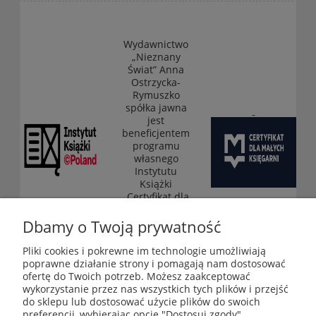
Wydawnictwo
„Nieznany
Świat” Anna
Ostrzycka-
Rymuszko
spółka jawna
jest
beneficjentem
programu
własnego
Instytutu
Książki
„Certyfikat dla
małych
księgarni”
Dbamy o Twoją prywatność
(edycja 2025-
2026)
Pliki cookies i pokrewne im technologie umożliwiają
poprawne działanie strony i pomagają nam dostosować
ofertę do Twoich potrzeb. Możesz zaakceptować
wykorzystanie przez nas wszystkich tych plików i przejść
Księgarnia-Galeria "Nieznany Świat" - internetowy sklep
do sklepu lub dostosować użycie plików do swoich
ezoteryczny online
preferencji, wybierając opcję "Dostosuj zgody".