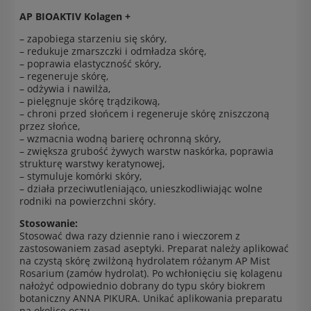
AP BIOAKTIV Kolagen +
– zapobiega starzeniu się skóry,
– redukuje zmarszczki i odmładza skórę,
– poprawia elastyczność skóry,
– regeneruje skórę,
– odżywia i nawilża,
– pielęgnuje skórę trądzikową,
– chroni przed słońcem i regeneruje skórę zniszczoną
przez słońce,
– wzmacnia wodną barierę ochronną skóry,
– zwiększa grubość żywych warstw naskórka, poprawia
strukturę warstwy keratynowej,
– stymuluje komórki skóry,
– działa przeciwutleniająco, unieszkodliwiając wolne
rodniki na powierzchni skóry.
Stosowanie:
Stosować dwa razy dziennie rano i wieczorem z
zastosowaniem zasad aseptyki. Preparat należy aplikować
na czystą skórę zwilżoną hydrolatem różanym AP Mist
Rosarium (zamów hydrolat). Po wchłonięciu się kolagenu
nałożyć odpowiednio dobrany do typu skóry biokrem
botaniczny ANNA PIKURA. Unikać aplikowania preparatu
na okolice oczu.