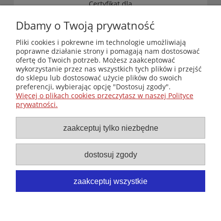
„Certyfikat dla
małych
księgarni”
Dbamy o Twoją prywatność
(edycja 2025-
2026)
Pliki cookies i pokrewne im technologie umożliwiają
poprawne działanie strony i pomagają nam dostosować
ofertę do Twoich potrzeb. Możesz zaakceptować
wykorzystanie przez nas wszystkich tych plików i przejść
Księgarnia-Galeria "Nieznany Świat" - internetowy sklep
do sklepu lub dostosować użycie plików do swoich
ezoteryczny online
preferencji, wybierając opcję "Dostosuj zgody".
Zapraszamy również do odwiedzenia naszej księgarni
Więcej o plikach cookies przeczytasz w naszej Polityce
stacjonarnej przy ul. Kredytowej 2 w Warszawie
prywatności.
© Copyright 2014-2026 Wydawnictwo "Nieznany Świat"
Wszelkie prawa zastrzeżone
zaakceptuj tylko niezbędne
dostosuj zgody
zaakceptuj wszystkie
pokaż pełną wersję strony