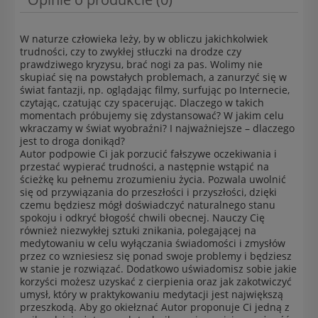
W naturze człowieka leży, by w obliczu jakichkolwiek
trudności, czy to zwykłej stłuczki na drodze czy
prawdziwego kryzysu, brać nogi za pas. Wolimy nie
skupiać się na powstałych problemach, a zanurzyć się w
świat fantazji, np. oglądając filmy, surfując po Internecie,
czytając, czatując czy spacerując. Dlaczego w takich
momentach próbujemy się zdystansować? W jakim celu
wkraczamy w świat wyobraźni? I najważniejsze – dlaczego
jest to droga donikąd?
Autor podpowie Ci jak porzucić fałszywe oczekiwania i
przestać wypierać trudności, a następnie wstąpić na
ścieżkę ku pełnemu zrozumieniu życia. Pozwala uwolnić
się od przywiązania do przeszłości i przyszłości, dzięki
czemu będziesz mógł doświadczyć naturalnego stanu
spokoju i odkryć błogość chwili obecnej. Nauczy Cię
również niezwykłej sztuki znikania, polegającej na
medytowaniu w celu wyłączania świadomości i zmysłów
przez co wzniesiesz się ponad swoje problemy i będziesz
w stanie je rozwiązać. Dodatkowo uświadomisz sobie jakie
korzyści możesz uzyskać z cierpienia oraz jak zakotwiczyć
umysł, który w praktykowaniu medytacji jest największą
przeszkodą. Aby go okiełznać Autor proponuje Ci jedną z