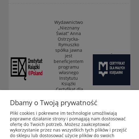
Wydawnictwo
„Nieznany
Świat” Anna
Ostrzycka-
Rymuszko
spółka jawna
jest
beneficjentem
programu
własnego
Instytutu
Książki
„Certyfikat dla
małych
księgarni”
Dbamy o Twoją prywatność
(edycja 2025-
2026)
Pliki cookies i pokrewne im technologie umożliwiają
poprawne działanie strony i pomagają nam dostosować
ofertę do Twoich potrzeb. Możesz zaakceptować
wykorzystanie przez nas wszystkich tych plików i przejść
Księgarnia-Galeria "Nieznany Świat" - internetowy sklep
do sklepu lub dostosować użycie plików do swoich
ezoteryczny online