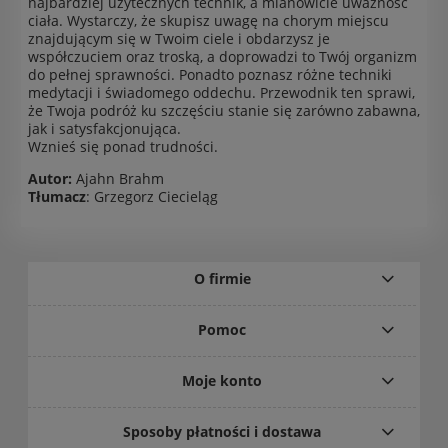
najbardziej użytecznych technik, a mianowicie uważność
ciała. Wystarczy, że skupisz uwagę na chorym miejscu
znajdującym się w Twoim ciele i obdarzysz je
współczuciem oraz troską, a doprowadzi to Twój organizm
do pełnej sprawności. Ponadto poznasz różne techniki
medytacji i świadomego oddechu. Przewodnik ten sprawi,
że Twoja podróż ku szczęściu stanie się zarówno zabawna,
jak i satysfakcjonująca.
Wznieś się ponad trudności.
Autor:
Ajahn Brahm
Tłumacz
: Grzegorz Ciecieląg
O firmie
Pomoc
Moje konto
Sposoby płatności i dostawa