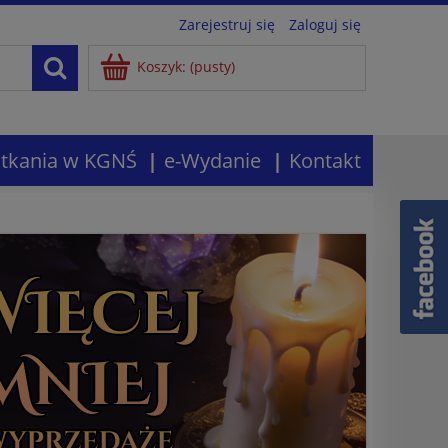
Zarejestruj się
Zaloguj się
Koszyk:
(pusty)
tkania w KGNŚ
e-Wydanie
Kontakt