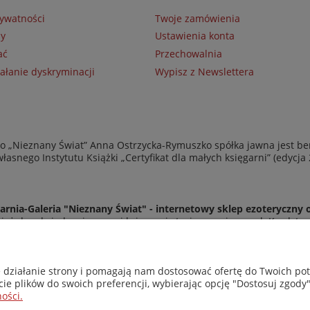
rywatności
Twoje zamówienia
ny
Ustawienia konta
ać
Przechowalnia
ałanie dyskryminacji
Wypisz z Newslettera
 „Nieznany Świat” Anna Ostrzycka-Rymuszko spółka jawna jest be
asnego Instytutu Książki „Certyfikat dla małych księgarni” (edycja
arnia-Galeria "Nieznany Świat" - internetowy sklep ezoteryczny 
eż do odwiedzenia naszej księgarni stacjonarnej przy ul. Kredyto
© Copyright 2014-2026 Wydawnictwo "Nieznany Świat"
Wszelkie prawa zastrzeżone
e działanie strony i pomagają nam dostosować ofertę do Twoich p
cie plików do swoich preferencji, wybierając opcję "Dostosuj zgody"
ości.