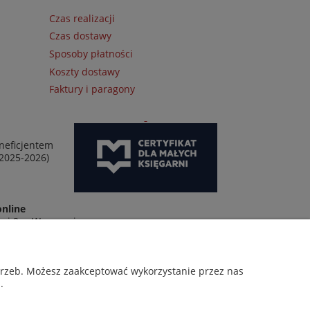
Czas realizacji
Czas dostawy
Sposoby płatności
Koszty dostawy
Faktury i paragony
neficjentem
 2025-2026)
online
wej 2 w Warszawie
otrzeb. Możesz zaakceptować wykorzystanie przez nas
.