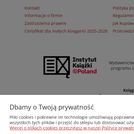
Kontakt
Polityka p
Informacje o firmie
Regulami
Zastrzeżenia prawne
Jak kupow
Certyfikat dla małych księgarni 2025-2026
Przeciwdzi
Wydawnictwo
programu wł
Księg
Zapraszamy równi
Dbamy o Twoją prywatność
Pliki cookies i pokrewne im technologie umożliwiają poprawn
wszystkich tych plików i przejść do sklepu lub dostosować uży
Więcej o plikach cookies przeczytasz w naszej Polityce prywatn