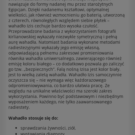
nawiązuje do formy nadanej mu przez starożytnych
Egipcjan. Dzięki nadanemu kształtowi, optymalnej
wielkości, jak również wzmocnieniu go baterią, utworzoną
z czterech, równoległych względem siebie płytek –
wahadło Izis cechuje bardzo wysoka czułość.
Przeprowadzone badania z wykorzystaniem fotografii
kirlianowskiej wykazały niezwykle symetryczną i pełną
aurę wahadła. Natomiast badania wykonane metodami
radiestezyjnymi wykazały jego emisję własną,
odpowiadającą pełnemu zakresowi promieniowania
równika wahadła uniwersalnego, zawierającego również
emisję koloru białego – co dodatkowo pozwala go zaliczyć
go tzw. „bezpiecznych”. Falą nośną Izisa jest kolor biały.
Jest to wielką zaletą wahadła. Wahadło Izis samoczynnie
oczyszcza się – nie wymaga więc każdorazowego
odpromieniowywania, co bardzo ułatwia pracę. Ze
względu na unikalne właściwości ma szeroki zakres
wykorzystania. Powinno być podstawowym i niezbędnym
wyposażeniem każdego, nie tylko zaawansowanego
radiestety.
Wahadło stosuje się do:
sprawdzania żywności, ziół,
wystawiania diagnozy