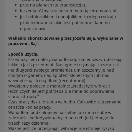
prac na planach (teleradiestezja),
leczenia różnych schorzeń metodą chromoterapii,
jest odbiornikiem i nadajnikiem każdego rodzaju
promieniowania jakie jest potrzebne danemu
organizmowi.
Wahadło skonstruowane przez Józefa Baja, wykonane w
pracowni „Baj”.
Sposób użycia.
Przed użyciem należy wahadło odpromieniować uderzając
lekko o jakiś przedmiot. Następnie trzymając za sznurek
(na długości swojego promienia), umieszczamy je nad
chorym organem, nad splotem słonecznym lub nad
wewnętrzną stroną dłoni (receptorami).
Wydajemy polecenie mentalne: „Nadaj tyle wibracji
leczniczych ile jest potrzeba dla mnie do poprawienia
stanu zdrowia.”
Czas pracy dyktuje samo wahadło. Całkowite zatrzymanie
oznacza koniec pracy.
Wahadłem oddziałujemy na siebie lub inną osobę w
zależności od indywidualnych potrzeb (od jednego do
trzech razy dziennie).
Ważne jest, że przesyłając wibracje nie istnieje ryzyko