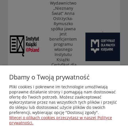
Wydawnictwo
„Nieznany
Świat” Anna
Ostrzycka-
Rymuszko
spółka jawna
jest
beneficjentem
programu
własnego
Instytutu
Książki
„Certyfikat dla
małych
księgarni”
Dbamy o Twoją prywatność
(edycja 2025-
2026)
Pliki cookies i pokrewne im technologie umożliwiają
poprawne działanie strony i pomagają nam dostosować
ofertę do Twoich potrzeb. Możesz zaakceptować
wykorzystanie przez nas wszystkich tych plików i przejść
Księgarnia-Galeria "Nieznany Świat" - internetowy sklep
do sklepu lub dostosować użycie plików do swoich
ezoteryczny online
preferencji, wybierając opcję "Dostosuj zgody".
Zapraszamy również do odwiedzenia naszej księgarni
Więcej o plikach cookies przeczytasz w naszej Polityce
stacjonarnej przy ul. Kredytowej 2 w Warszawie
prywatności.