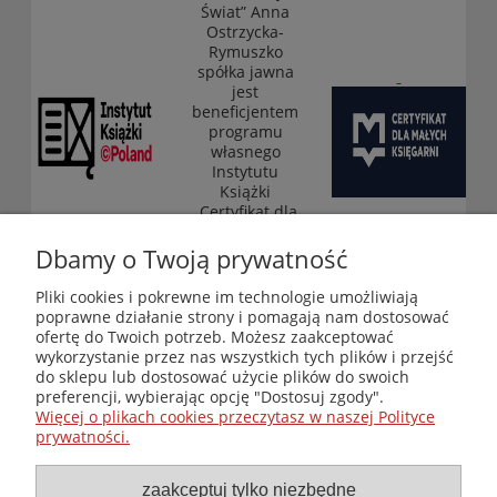
Świat” Anna
Ostrzycka-
Rymuszko
spółka jawna
jest
beneficjentem
programu
własnego
Instytutu
Książki
„Certyfikat dla
małych
księgarni”
Dbamy o Twoją prywatność
(edycja 2025-
2026)
Pliki cookies i pokrewne im technologie umożliwiają
poprawne działanie strony i pomagają nam dostosować
ofertę do Twoich potrzeb. Możesz zaakceptować
wykorzystanie przez nas wszystkich tych plików i przejść
Księgarnia-Galeria "Nieznany Świat" - internetowy sklep
do sklepu lub dostosować użycie plików do swoich
ezoteryczny online
preferencji, wybierając opcję "Dostosuj zgody".
Zapraszamy również do odwiedzenia naszej księgarni
Więcej o plikach cookies przeczytasz w naszej Polityce
stacjonarnej przy ul. Kredytowej 2 w Warszawie
prywatności.
© Copyright 2014-2026 Wydawnictwo "Nieznany Świat"
Wszelkie prawa zastrzeżone
zaakceptuj tylko niezbędne