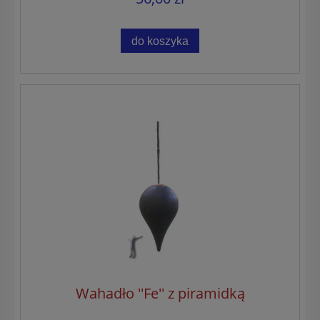
do koszyka
Wahadło ''Fe'' z piramidką