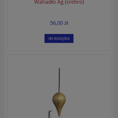
Wahadło Ag (srebro)
56,00 zł
do koszyka