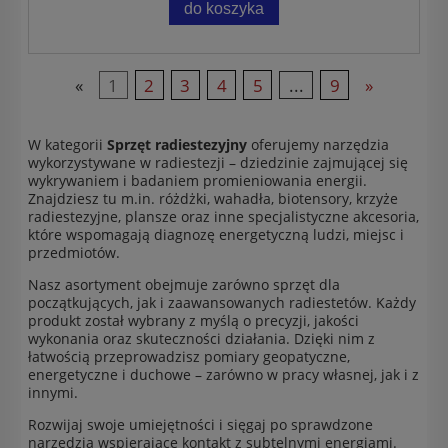
do koszyka
«
1
2
3
4
5
...
9
»
W kategorii
Sprzęt radiestezyjny
oferujemy narzędzia
wykorzystywane w radiestezji – dziedzinie zajmującej się
wykrywaniem i badaniem promieniowania energii.
Znajdziesz tu m.in. różdżki, wahadła, biotensory, krzyże
radiestezyjne, plansze oraz inne specjalistyczne akcesoria,
które wspomagają diagnozę energetyczną ludzi, miejsc i
przedmiotów.
Nasz asortyment obejmuje zarówno sprzęt dla
początkujących, jak i zaawansowanych radiestetów. Każdy
produkt został wybrany z myślą o precyzji, jakości
wykonania oraz skuteczności działania. Dzięki nim z
łatwością przeprowadzisz pomiary geopatyczne,
energetyczne i duchowe – zarówno w pracy własnej, jak i z
innymi.
Rozwijaj swoje umiejętności i sięgaj po sprawdzone
narzędzia wspierające kontakt z subtelnymi energiami.