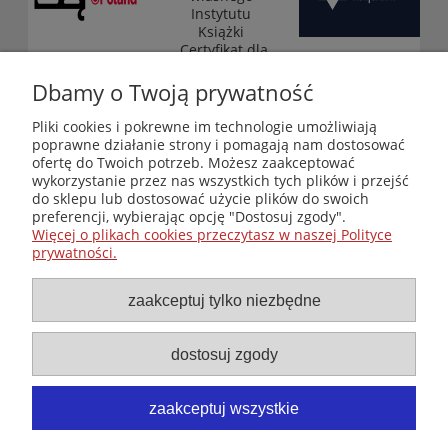
Instytutu
Książki
„Certyfikat dla
małych
księgarni”
Dbamy o Twoją prywatność
(edycja 2025-
2026)
Pliki cookies i pokrewne im technologie umożliwiają
poprawne działanie strony i pomagają nam dostosować
ofertę do Twoich potrzeb. Możesz zaakceptować
wykorzystanie przez nas wszystkich tych plików i przejść
Księgarnia-Galeria "Nieznany Świat" - internetowy sklep
do sklepu lub dostosować użycie plików do swoich
ezoteryczny online
preferencji, wybierając opcję "Dostosuj zgody".
Zapraszamy również do odwiedzenia naszej księgarni
Więcej o plikach cookies przeczytasz w naszej Polityce
stacjonarnej przy ul. Kredytowej 2 w Warszawie
prywatności.
© Copyright 2014-2026 Wydawnictwo "Nieznany Świat"
Wszelkie prawa zastrzeżone
zaakceptuj tylko niezbędne
dostosuj zgody
zaakceptuj wszystkie