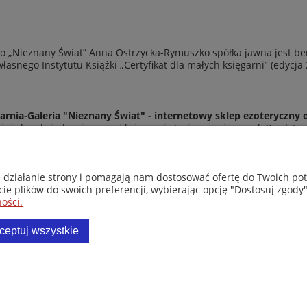
 „Nieznany Świat” Anna Ostrzycka-Rymuszko spółka jawna jest be
asnego Instytutu Książki „Certyfikat dla małych księgarni” (edycja
arnia-Galeria "Nieznany Świat" - internetowy sklep ezoteryczny 
eż do odwiedzenia naszej księgarni stacjonarnej przy ul. Kredyto
© Copyright 2014-2026 Wydawnictwo "Nieznany Świat"
Wszelkie prawa zastrzeżone
e działanie strony i pomagają nam dostosować ofertę do Twoich p
cie plików do swoich preferencji, wybierając opcję "Dostosuj zgody"
ości.
ceptuj wszystkie
Sklep internetowy Shoper.pl