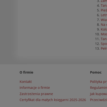
Zam
Tan
Pie
Letn
Wia
Na 
Kol
Mod
Tan
Spo
Peł
O firmie
Pomoc
Kontakt
Polityka p
Informacje o firmie
Regulami
Zastrzeżenia prawne
Jak kupow
Certyfikat dla małych księgarni 2025-2026
Przeciwdzi