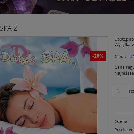
 SPA 2
Dostępno
Wysyłka 
2
-20%
Cena:
Cena reg
Najniższa
szt
Ocena:
Producen