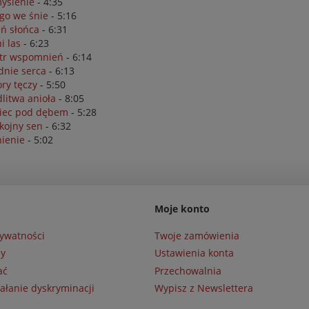
yślenie
- 4:35
go we śnie
- 5:16
śń słońca
- 6:31
i las
- 6:23
tr wspomnień
- 6:14
dnie serca
- 6:13
ory tęczy
- 5:50
litwa anioła
- 8:05
iec pod dębem
- 5:28
kojny sen
- 6:32
nienie
- 5:02
Moje konto
rywatności
Twoje zamówienia
ny
Ustawienia konta
ać
Przechowalnia
ałanie dyskryminacji
Wypisz z Newslettera