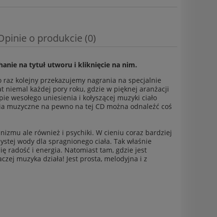
Opinie o produkcie (0)
nie na tytuł utworu i kliknięcie na nim.
o raz kolejny przekazujemy nagrania na specjalnie
at niemal każdej pory roku, gdzie w pięknej aranżacji
e wesołego uniesienia i kołyszącej muzyki ciało
nia muzyczne na pewno na tej CD można odnaleźć coś
izmu ale również i psychiki. W cieniu coraz bardziej
zystej wody dla spragnionego ciała. Tak właśnie
ię radość i energia. Natomiast tam, gdzie jest
czej muzyka działa! Jest prosta, melodyjna i z