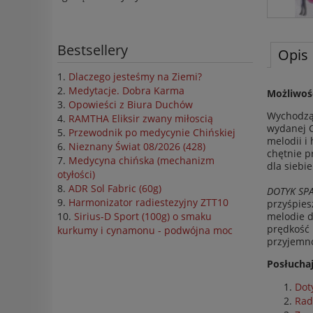
Bestsellery
Opis
Dlaczego jesteśmy na Ziemi?
Medytacje. Dobra Karma
Możliwość
Opowieści z Biura Duchów
Wychodząc
RAMTHA Eliksir zwany miłoscią
wydanej 
Przewodnik po medycynie Chińskiej
melodii i
Nieznany Świat 08/2026 (428)
chętnie p
Medycyna chińska (mechanizm
dla siebie
otyłości)
ADR Sol Fabric (60g)
DOTYK SPA
Harmonizator radiestezyjny ZTT10
przyśpies
melodie d
Sirius-D Sport (100g) o smaku
prędkość 
kurkumy i cynamonu - podwójna moc
przyjemno
Posłuchaj
Dot
Rad