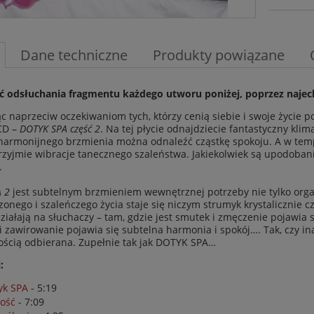
Dane techniczne
Produkty powiązane
 odsłuchania fragmentu każdego utworu poniżej, poprzez najecha
 naprzeciw oczekiwaniom tych, którzy cenią siebie i swoje życie p
CD –
DOTYK SPA część 2
. Na tej płycie odnajdziecie fantastyczny klim
 harmonijnego brzmienia można odnaleźć cząstkę spokoju. A w tempi
rzyjmie wibracje tanecznego szaleństwa. Jakiekolwiek są upodoba
.
 2
jest subtelnym brzmieniem wewnętrznej potrzeby nie tylko organ
zonego i szaleńczego życia staje się niczym strumyk krystalicznie c
ziałają na słuchaczy – tam, gdzie jest smutek i zmęczenie pojawia s
i zawirowanie pojawia się subtelna harmonia i spokój…. Tak, czy ina
ścią odbierana. Zupełnie tak jak DOTYK SPA…
:
yk SPA
- 5:19
ość
- 7:09