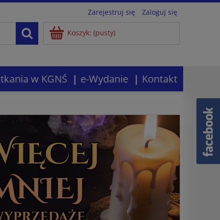
Zarejestruj się
Zaloguj się
Koszyk:
(pusty)
tkania w KGNŚ
e-Wydanie
Kontakt