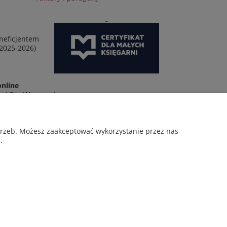
neficjentem
 2025-2026)
online
wej 2 w Warszawie
otrzeb. Możesz zaakceptować wykorzystanie przez nas
.