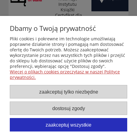
Instytutu
Książki
„Certyfikat dla
małych
księgarni”
Dbamy o Twoją prywatność
(edycja 2025-
2026)
Pliki cookies i pokrewne im technologie umożliwiają
poprawne działanie strony i pomagają nam dostosować
ofertę do Twoich potrzeb. Możesz zaakceptować
wykorzystanie przez nas wszystkich tych plików i przejść
Księgarnia-Galeria "Nieznany Świat" - internetowy sklep
do sklepu lub dostosować użycie plików do swoich
ezoteryczny online
preferencji, wybierając opcję "Dostosuj zgody".
Zapraszamy również do odwiedzenia naszej księgarni
Więcej o plikach cookies przeczytasz w naszej Polityce
stacjonarnej przy ul. Kredytowej 2 w Warszawie
prywatności.
© Copyright 2014-2026 Wydawnictwo "Nieznany Świat"
Wszelkie prawa zastrzeżone
zaakceptuj tylko niezbędne
dostosuj zgody
zaakceptuj wszystkie