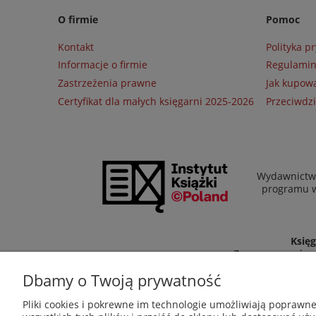
O firmie
Pomoc
Kontakt
Polityka p
Informacje o firmie
Regulami
Zastrzeżenia prawne
Jak kupow
Certyfikat dla małych księgarni 2025-2026
Przeciwdzi
Wydawnictwo
programu wł
Księg
Zapraszamy równi
Dbamy o Twoją prywatność
Pliki cookies i pokrewne im technologie umożliwiają poprawn