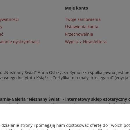
Moje konto
rywatności
Twoje zamówienia
ny
Ustawienia konta
ać
Przechowalnia
ałanie dyskryminacji
Wypisz z Newslettera
 „Nieznany Świat” Anna Ostrzycka-Rymuszko spółka jawna jest be
asnego Instytutu Książki „Certyfikat dla małych księgarni” (edycja
arnia-Galeria "Nieznany Świat" - internetowy sklep ezoteryczny 
eż do odwiedzenia naszej księgarni stacjonarnej przy ul. Kredyto
© Copyright 2014-2026 Wydawnictwo "Nieznany Świat"
Wszelkie prawa zastrzeżone
e działanie strony i pomagają nam dostosować ofertę do Twoich p