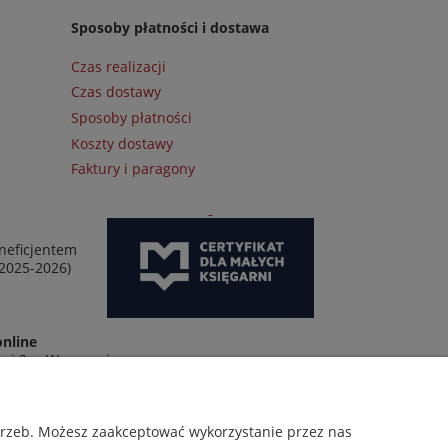
Sposoby płatności i dostawa
Czas realizacji
Czas dostawy
Sposoby płatności
Koszty dostawy
Faktury i paragony
neficjentem
 2025-2026)
online
wej 2 w Warszawie
otrzeb. Możesz zaakceptować wykorzystanie przez nas