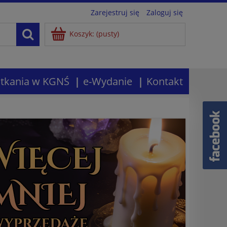
Zarejestruj się
Zaloguj się
Koszyk:
(pusty)
tkania w KGNŚ
e-Wydanie
Kontakt