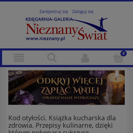
Zarejestruj się
Zaloguj się
Kod otyłości. Książka kucharska dla
zdrowia. Przepisy kulinarne, dzięki
którym pokonasz cukrzycę,