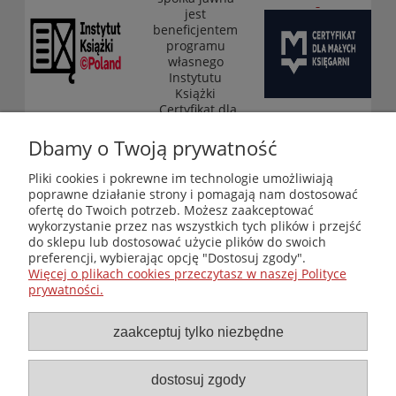
jest
beneficjentem
programu
własnego
Instytutu
Książki
„Certyfikat dla
małych
księgarni”
Dbamy o Twoją prywatność
(edycja 2025-
2026)
Pliki cookies i pokrewne im technologie umożliwiają
poprawne działanie strony i pomagają nam dostosować
ofertę do Twoich potrzeb. Możesz zaakceptować
wykorzystanie przez nas wszystkich tych plików i przejść
Księgarnia-Galeria "Nieznany Świat" - internetowy sklep
do sklepu lub dostosować użycie plików do swoich
ezoteryczny online
preferencji, wybierając opcję "Dostosuj zgody".
Zapraszamy również do odwiedzenia naszej księgarni
Więcej o plikach cookies przeczytasz w naszej Polityce
stacjonarnej przy ul. Kredytowej 2 w Warszawie
prywatności.
© Copyright 2014-2026 Wydawnictwo "Nieznany Świat"
Wszelkie prawa zastrzeżone
zaakceptuj tylko niezbędne
dostosuj zgody