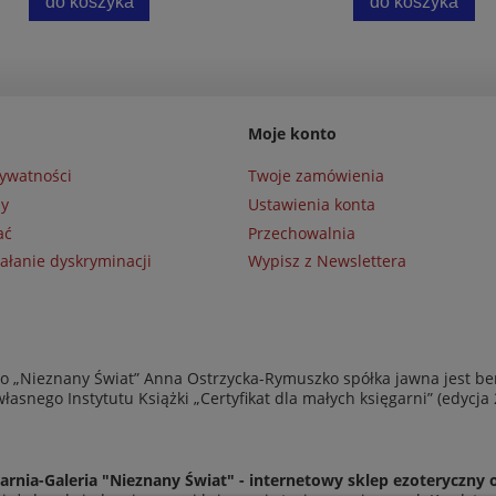
do koszyka
do koszyka
Moje konto
rywatności
Twoje zamówienia
ny
Ustawienia konta
ać
Przechowalnia
ałanie dyskryminacji
Wypisz z Newslettera
 „Nieznany Świat” Anna Ostrzycka-Rymuszko spółka jawna jest be
asnego Instytutu Książki „Certyfikat dla małych księgarni” (edycja
arnia-Galeria "Nieznany Świat" - internetowy sklep ezoteryczny 