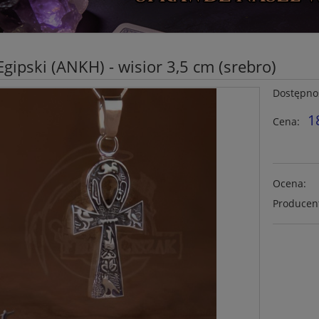
Egipski (ANKH) - wisior 3,5 cm (srebro)
Dostępno
1
Cena:
Ocena:
Producen