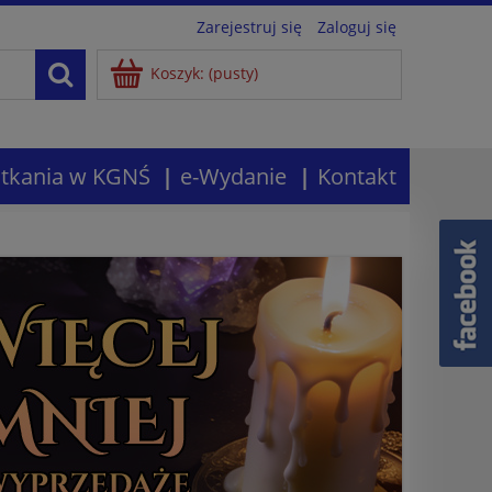
Zarejestruj się
Zaloguj się
Koszyk:
(pusty)
tkania w KGNŚ
e-Wydanie
Kontakt