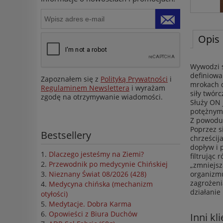
Opis
Wywodzi s
definiowa
Zapoznałem się z
Polityką Prywatności
i
mrokach d
Regulaminem Newslettera
i wyrażam
siły twór
zgodę na otrzymywanie wiadomości.
Służy ON 
potężnym 
Z powodu 
Poprzez s
Bestsellery
chrześcij
dopływ i 
Dlaczego jesteśmy na Ziemi?
filtrując
Przewodnik po medycynie Chińskiej
„zmniejsz
organizm
Nieznany Świat 08/2026 (428)
zagrożeni
Medycyna chińska (mechanizm
działanie
otyłości)
Medytacje. Dobra Karma
Opowieści z Biura Duchów
Inni kl