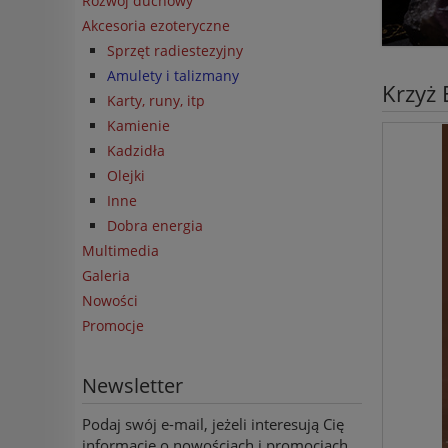
Rozwój duchowy
Akcesoria ezoteryczne
Sprzęt radiestezyjny
Amulety i talizmany
Krzyż 
Karty, runy, itp
Kamienie
Kadzidła
Olejki
Inne
Dobra energia
Multimedia
Galeria
Nowości
Promocje
Newsletter
Podaj swój e-mail, jeżeli interesują Cię
informacje o nowościach i promocjach.