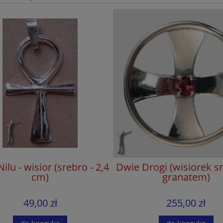
Nilu - wisior (srebro - 2,4
Dwie Drogi (wisiorek s
cm)
granatem)
49,00 zł
255,00 zł