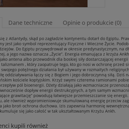
Dane techniczne
Opinie o produkcie (0)
ię z Atlantydy, skąd po zagładzie kontynentu dotarł do Egiptu. Pr
ny jest jako symbol reprezentujący Fizyczne i Wieczne Życie. Podobn
ziejów. Do Egiptu przywędrował w okresie predynastycznym, na dł
czej, a jego nazwa oznacza „Życie”. Energia emanująca z krzyża Ank
jako antena albo przewodnik dla boskiej siły dostarczającej energii
talizmanem , który zaopatruje tego, kto go nosi w ochronę przed s
swojego potężnego działania był używany w rozmaitych religijnych
iłę oddziaływania łączy się z Bogiem i jego dobroczynną siłą. Dziś n
ańskim kościele koptyjskim. Krzyż swymi czterema ramionami pobi
przepływ pól bioenergii. Dżety działają jako wzmacniacze przenosz
 równocześnie dopływ energii destrukcyjnych, a tym samym wzmacnia
ające grawitację” powodują łatwiejsze przemieszczanie się energii
u, ale również wypromieniowuje skumulowaną energię przeciw za
a jako broń ochrona duchowa. Izis zapewnia harmonię wewnętrzną w 
 kumuluje się jako całość w tak ukształtowanym Krzyżu Ankh.
ienci kupili również