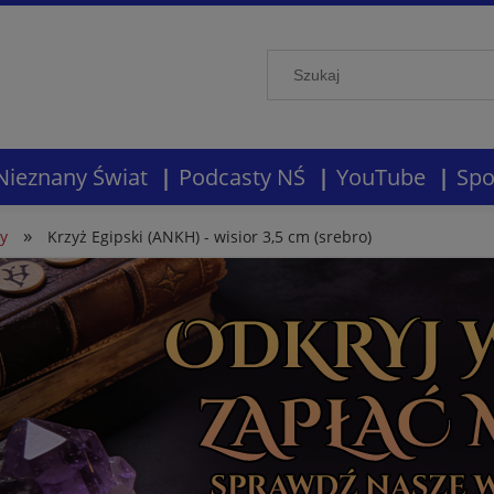
Nieznany Świat
Podcasty NŚ
YouTube
Spo
»
ny
Krzyż Egipski (ANKH) - wisior 3,5 cm (srebro)