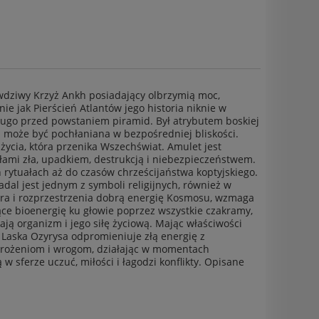
awdziwy Krzyż Ankh posiadający olbrzymią moc,
ie jak Pierścień Atlantów jego historia niknie w
ugo przed powstaniem piramid. Był atrybutem boskiej
h może być pochłaniana w bezpośredniej bliskości.
 życia, która przenika Wszechświat. Amulet jest
iłami zła, upadkiem, destrukcją i niebezpieczeństwem.
 rytuałach aż do czasów chrześcijaństwa koptyjskiego.
adal jest jednym z symboli religijnych, również w
era i rozprzestrzenia dobrą energię Kosmosu, wzmaga
ące bioenergię ku głowie poprzez wszystkie czakramy,
ją organizm i jego siłę życiową. Mając właściwości
. Laska Ozyrysa odpromieniuje złą energię z
grożeniom i wrogom, działając w momentach
sferze uczuć, miłości i łagodzi konflikty. Opisane