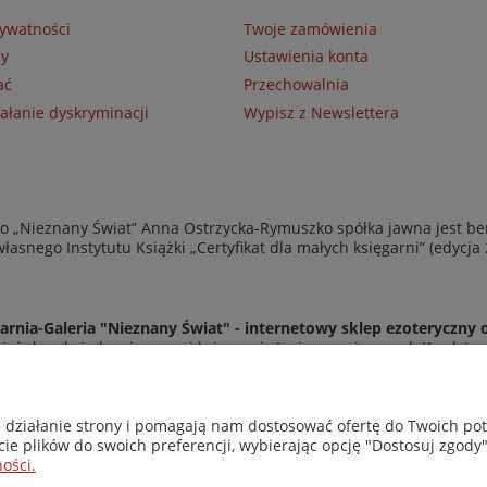
rywatności
Twoje zamówienia
ny
Ustawienia konta
ać
Przechowalnia
ałanie dyskryminacji
Wypisz z Newslettera
 „Nieznany Świat” Anna Ostrzycka-Rymuszko spółka jawna jest be
asnego Instytutu Książki „Certyfikat dla małych księgarni” (edycja
arnia-Galeria "Nieznany Świat" - internetowy sklep ezoteryczny 
eż do odwiedzenia naszej księgarni stacjonarnej przy ul. Kredyto
© Copyright 2014-2026 Wydawnictwo "Nieznany Świat"
Wszelkie prawa zastrzeżone
e działanie strony i pomagają nam dostosować ofertę do Twoich p
cie plików do swoich preferencji, wybierając opcję "Dostosuj zgody"
ości.