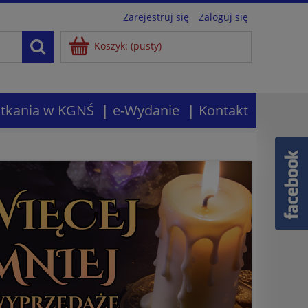
Zarejestruj się
Zaloguj się
Koszyk:
(pusty)
tkania w KGNŚ
e-Wydanie
Kontakt