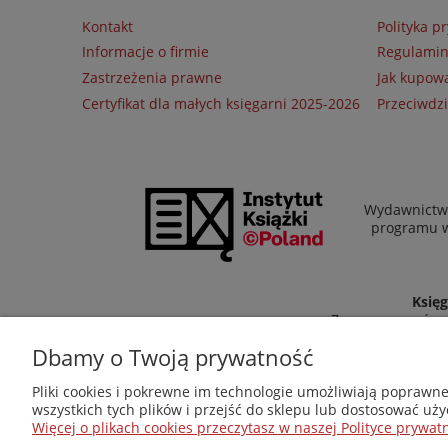
Kontakt
Polityka p
Informacje o firmie
Regulami
Zastrzeżenia prawne
Jak kupow
Certyfikat dla małych księgarni 2025-2026
Przeciwdzi
Wydawnictwo
programu wł
Księg
Zapraszamy równi
Dbamy o Twoją prywatność
Pliki cookies i pokrewne im technologie umożliwiają poprawn
wszystkich tych plików i przejść do sklepu lub dostosować uży
Więcej o plikach cookies przeczytasz w naszej Polityce prywatn