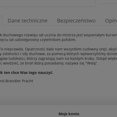
Dane techniczne
Bezpieczeństwo
Opin
k duchowego rozwoju od ucznia do mistrza jest wspaniałym kurse
sięciu lat udostępniony czytelnikom polskim.
 To nieprawda. Opatrzność dała nam wszystkim cudowny oręż, abyś
 zdolności i siły duchowe, za pomocą których wytworzyliśmy dzisiej
gów ludzkości, którzy zagrażają nam na każdym kroku. Dotąd większ
c wiedzieć, że broń którą posiadamy, nazywa się "Wolą”.
k ten chce Was tego nauczyć.
ol Brandler Pracht
Moje konto