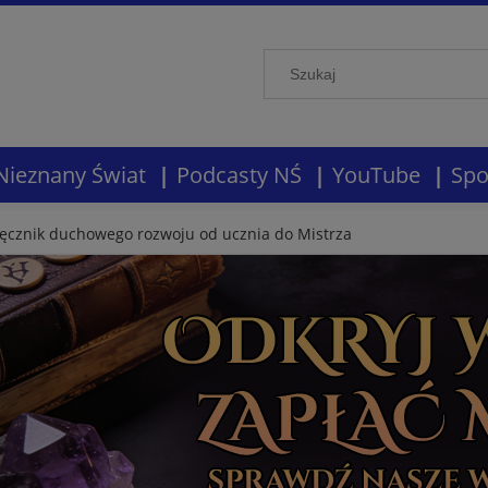
Nieznany Świat
Podcasty NŚ
YouTube
Spo
ręcznik duchowego rozwoju od ucznia do Mistrza