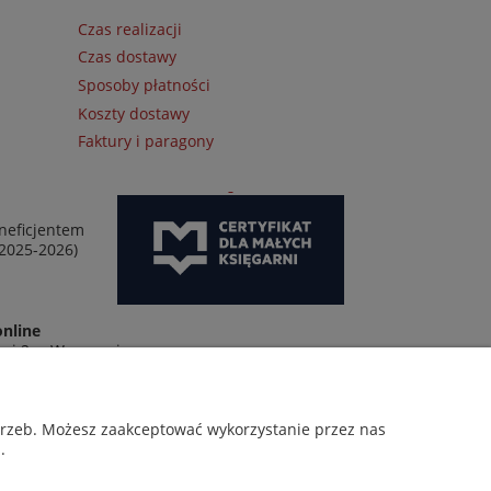
Czas realizacji
Czas dostawy
Sposoby płatności
Koszty dostawy
Faktury i paragony
neficjentem
 2025-2026)
online
wej 2 w Warszawie
otrzeb. Możesz zaakceptować wykorzystanie przez nas
.