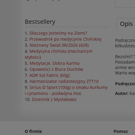
Bestsellery
Opis
Dlaczego jesteśmy na Ziemi?
Przewodnik po medycynie Chińskiej
Podręczni
Nieznany Świat 08/2026 (428)
kilkudzie
Medycyna chińska (mechanizm
Bezsilni?
otyłości)
Posiadamy
Medytacje. Dobra Karma
armie wro
Opowieści z Biura Duchów
Warto wię
ADR Sol Fabric (60g)
Harmonizator radiestezyjny ZTT10
Podręczni
Sirius-D Sport (100g) o smaku kurkumy
Autor:
Kar
i cynamonu - podwójna moc
Dziennik z Mysłakowic
O firmie
Pomoc