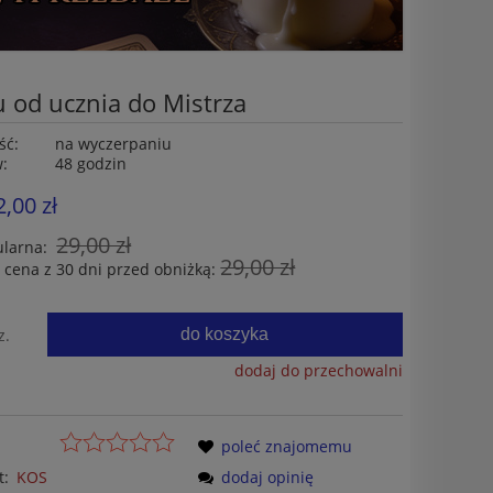
 od ucznia do Mistrza
ść:
na wyczerpaniu
w:
48 godzin
2,00 zł
29,00 zł
ularna:
29,00 zł
 cena z 30 dni przed obniżką:
do koszyka
z.
dodaj do przechowalni
poleć znajomemu
t:
KOS
dodaj opinię