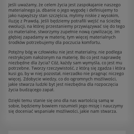
Jeśli uważamy, że celem życia jest zaspokajanie naszego
materialnego ja, dbanie o jego wygodę i definiujemy to
jako najwyższy stan szczęścia, mylimy niskie z wysokim,
iluzję z Prawdą. Jeśli będziemy potrafili wejść na ścieżkę
ewolucji, na której przestaniemy przywiązywać się do tego
co materialne, stworzymy zupełnie nową cywilizację. Im
głębiej zapadamy w materię, tym więcej materialnych
środków potrzebujemy dla poczucia komfortu.
Potężny bóg w człowieku nie jest materialny, nie podlega
restrykcjom nałożonym na materię. Bo co jest naprawdę
niezbędne dla życia? Cóż, każdy sam wymyśla, co jest mu
potrzebne. Tworzy rzeczywistość, z którą się zgadza i która
kusi go, by w niej pozostał, nierzadko nie pragnąc niczego
więcej. Zdobycie wiedzy, co do ogromnych możliwości,
jakie stwarza ludzki byt jest niezbędna dla rozpoczęcia
życia budzącego zapał.
Dzięki temu stanie się ono dla nas wartością samą w
sobie, będziemy bowiem rozumieli jego misję i nauczymy
się doceniać wspaniałe możliwości, jakie nam stwarza.