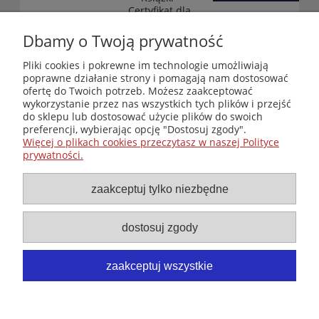
„Certyfikat dla
małych
księgarni”
Dbamy o Twoją prywatność
(edycja 2025-
2026)
Pliki cookies i pokrewne im technologie umożliwiają
poprawne działanie strony i pomagają nam dostosować
ofertę do Twoich potrzeb. Możesz zaakceptować
wykorzystanie przez nas wszystkich tych plików i przejść
Księgarnia-Galeria "Nieznany Świat" - internetowy sklep
do sklepu lub dostosować użycie plików do swoich
ezoteryczny online
preferencji, wybierając opcję "Dostosuj zgody".
Zapraszamy również do odwiedzenia naszej księgarni
Więcej o plikach cookies przeczytasz w naszej Polityce
stacjonarnej przy ul. Kredytowej 2 w Warszawie
prywatności.
© Copyright 2014-2026 Wydawnictwo "Nieznany Świat"
Wszelkie prawa zastrzeżone
zaakceptuj tylko niezbędne
dostosuj zgody
zaakceptuj wszystkie
pokaż pełną wersję strony