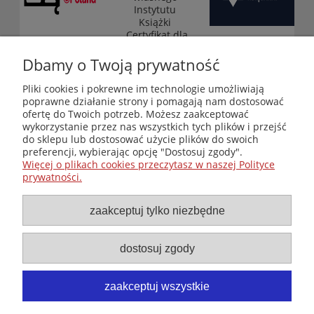
Instytutu
Książki
„Certyfikat dla
małych
księgarni”
Dbamy o Twoją prywatność
(edycja 2025-
2026)
Pliki cookies i pokrewne im technologie umożliwiają
poprawne działanie strony i pomagają nam dostosować
ofertę do Twoich potrzeb. Możesz zaakceptować
wykorzystanie przez nas wszystkich tych plików i przejść
Księgarnia-Galeria "Nieznany Świat" - internetowy sklep
do sklepu lub dostosować użycie plików do swoich
ezoteryczny online
preferencji, wybierając opcję "Dostosuj zgody".
Zapraszamy również do odwiedzenia naszej księgarni
Więcej o plikach cookies przeczytasz w naszej Polityce
stacjonarnej przy ul. Kredytowej 2 w Warszawie
prywatności.
© Copyright 2014-2026 Wydawnictwo "Nieznany Świat"
Wszelkie prawa zastrzeżone
zaakceptuj tylko niezbędne
dostosuj zgody
zaakceptuj wszystkie