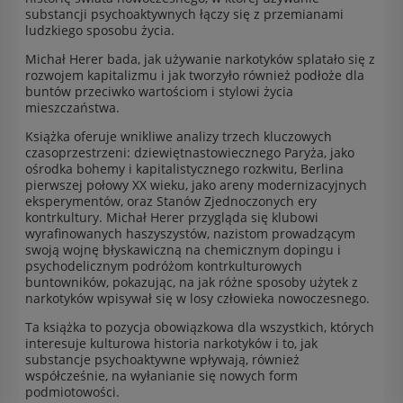
substancji psychoaktywnych łączy się z przemianami
ludzkiego sposobu życia.
Michał Herer bada, jak używanie narkotyków splatało się z
rozwojem kapitalizmu i jak tworzyło również podłoże dla
buntów przeciwko wartościom i stylowi życia
mieszczaństwa.
Książka oferuje wnikliwe analizy trzech kluczowych
czasoprzestrzeni: dziewiętnastowiecznego Paryża, jako
ośrodka bohemy i kapitalistycznego rozkwitu, Berlina
pierwszej połowy XX wieku, jako areny modernizacyjnych
eksperymentów, oraz Stanów Zjednoczonych ery
kontrkultury. Michał Herer przygląda się klubowi
wyrafinowanych haszyszystów, nazistom prowadzącym
swoją wojnę błyskawiczną na chemicznym dopingu i
psychodelicznym podróżom kontrkulturowych
buntowników, pokazując, na jak różne sposoby użytek z
narkotyków wpisywał się w losy człowieka nowoczesnego.
Ta książka to pozycja obowiązkowa dla wszystkich, których
interesuje kulturowa historia narkotyków i to, jak
substancje psychoaktywne wpływają, również
współcześnie, na wyłanianie się nowych form
podmiotowości.