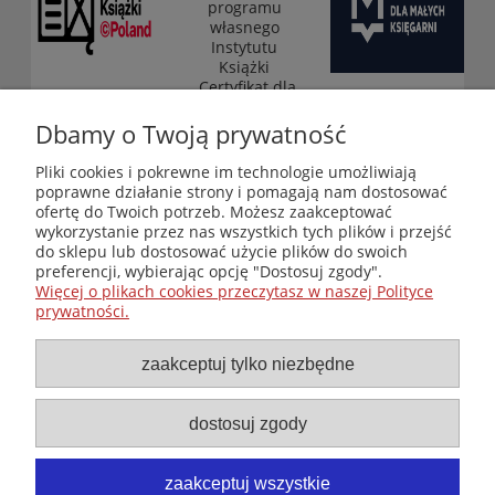
programu
własnego
Instytutu
Książki
„Certyfikat dla
małych
księgarni”
Dbamy o Twoją prywatność
(edycja 2025-
2026)
Pliki cookies i pokrewne im technologie umożliwiają
poprawne działanie strony i pomagają nam dostosować
ofertę do Twoich potrzeb. Możesz zaakceptować
wykorzystanie przez nas wszystkich tych plików i przejść
Księgarnia-Galeria "Nieznany Świat" - internetowy sklep
do sklepu lub dostosować użycie plików do swoich
ezoteryczny online
preferencji, wybierając opcję "Dostosuj zgody".
Zapraszamy również do odwiedzenia naszej księgarni
Więcej o plikach cookies przeczytasz w naszej Polityce
stacjonarnej przy ul. Kredytowej 2 w Warszawie
prywatności.
© Copyright 2014-2026 Wydawnictwo "Nieznany Świat"
Wszelkie prawa zastrzeżone
zaakceptuj tylko niezbędne
dostosuj zgody
zaakceptuj wszystkie