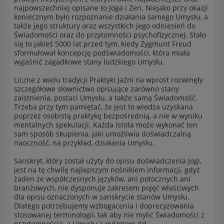
najpowszechniej opisane to Joga i Zen. Niejako przy okazji
koniecznym było rozpoznanie działania samego Umysłu, a
także jego struktury oraz wszystkich jego odniesień do
Świadomości oraz do przytomności psychofizycznej. Stało
się to jakieś 5000 lat przed tym, kiedy Zygmunt Freud
sformułował koncepcję podświadomości, która miała
wyjaśnić zagadkowe stany ludzkiego Umysłu.
Liczne z wielu tradycji Praktyki Jaźni na wprost rozwinęły
szczegółowe słownictwo opisujące zarówno stany
zaistnienia, postaci Umysłu, a także samą Świadomość.
Trzeba przy tym pamiętać, że jest to wiedza uzyskana
poprzez osobistą praktykę bezpośrednią, a nie w wyniku
mentalnych spekulacji. Każda Istota może wykonać ten
sam sposób skupienia, jaki umożliwia doświadczalną
naoczność, na przykład, działania Umysłu.
Sanskryt, który został użyty do opisu doświadczenia Jogi,
jest na tę chwilę najlepszym nośnikiem informacji, gdyż
żaden ze współczesnych języków, ani potocznych ani
branżowych, nie dysponuje zakresem pojęć właściwych
dla opisu oznaczonych w sanskrycie stanów Umysłu.
Dlatego potrzebujemy wzbogacenia i doprecyzowania
stosowanej terminologii, tak aby nie mylić Świadomości z
przytomnością, a Umysłu z mózgiem itd.