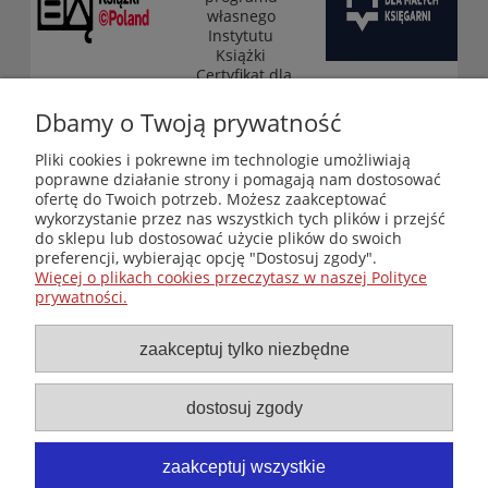
własnego
Instytutu
Książki
„Certyfikat dla
małych
księgarni”
Dbamy o Twoją prywatność
(edycja 2025-
2026)
Pliki cookies i pokrewne im technologie umożliwiają
poprawne działanie strony i pomagają nam dostosować
ofertę do Twoich potrzeb. Możesz zaakceptować
wykorzystanie przez nas wszystkich tych plików i przejść
Księgarnia-Galeria "Nieznany Świat" - internetowy sklep
do sklepu lub dostosować użycie plików do swoich
ezoteryczny online
preferencji, wybierając opcję "Dostosuj zgody".
Zapraszamy również do odwiedzenia naszej księgarni
Więcej o plikach cookies przeczytasz w naszej Polityce
stacjonarnej przy ul. Kredytowej 2 w Warszawie
prywatności.
© Copyright 2014-2026 Wydawnictwo "Nieznany Świat"
Wszelkie prawa zastrzeżone
zaakceptuj tylko niezbędne
dostosuj zgody
zaakceptuj wszystkie