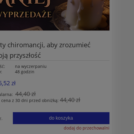
ety chiromancji, aby zrozumieć
oją przyszłość
ść:
na wyczerpaniu
w:
48 godzin
5,52 zł
44,40 zł
ularna:
44,40 zł
 cena z 30 dni przed obniżką:
do koszyka
z.
dodaj do przechowalni