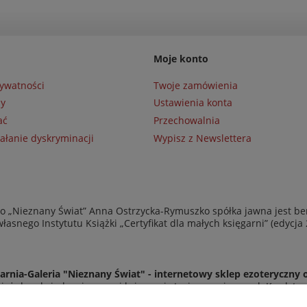
Moje konto
rywatności
Twoje zamówienia
ny
Ustawienia konta
ać
Przechowalnia
ałanie dyskryminacji
Wypisz z Newslettera
 „Nieznany Świat” Anna Ostrzycka-Rymuszko spółka jawna jest be
asnego Instytutu Książki „Certyfikat dla małych księgarni” (edycja
arnia-Galeria "Nieznany Świat" - internetowy sklep ezoteryczny 
eż do odwiedzenia naszej księgarni stacjonarnej przy ul. Kredyto