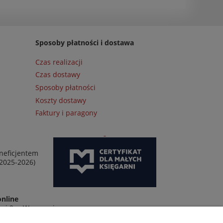
Sposoby płatności i dostawa
Czas realizacji
Czas dostawy
Sposoby płatności
Koszty dostawy
Faktury i paragony
neficjentem
 2025-2026)
online
wej 2 w Warszawie