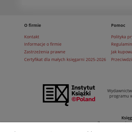
O firmie
Pomoc
Kontakt
Polityka p
Informacje o firmie
Regulami
Zastrzeżenia prawne
Jak kupow
Certyfikat dla małych księgarni 2025-2026
Przeciwdzi
Wydawnictwo
programu wł
Księg
Zapraszamy równi