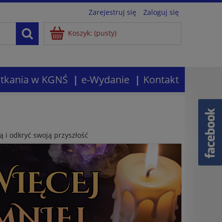
Zarejestruj się
Zaloguj się
Koszyk:
(pusty)
tkania w KGNŚ
e-Wydanie
Kontakt
ią i odkryć swoją przyszłość