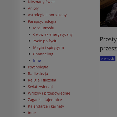
Nieznany Świat
Anioły
Astrologia i horoskopy
Parapsychologia
Moc umysłu
Człowiek energetyczny
Prosty
Życie po życiu
przesz
Magia i spirytyzm
Channeling
promocja
Inne
Psychologia
Radiestezja
Religia i filozofia
Świat zwierząt
Wróżby i przepowiednie
Zagadki i tajemnice
Kalendarze i karnety
Inne