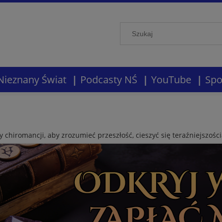
Nieznany Świat
Podcasty NŚ
YouTube
Spo
ty chiromancji, aby zrozumieć przeszłość, cieszyć się teraźniejszośc