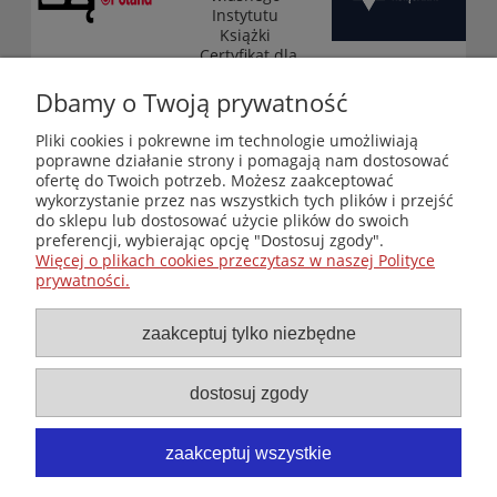
Instytutu
Książki
„Certyfikat dla
małych
księgarni”
Dbamy o Twoją prywatność
(edycja 2025-
2026)
Pliki cookies i pokrewne im technologie umożliwiają
poprawne działanie strony i pomagają nam dostosować
ofertę do Twoich potrzeb. Możesz zaakceptować
wykorzystanie przez nas wszystkich tych plików i przejść
Księgarnia-Galeria "Nieznany Świat" - internetowy sklep
do sklepu lub dostosować użycie plików do swoich
ezoteryczny online
preferencji, wybierając opcję "Dostosuj zgody".
Zapraszamy również do odwiedzenia naszej księgarni
Więcej o plikach cookies przeczytasz w naszej Polityce
stacjonarnej przy ul. Kredytowej 2 w Warszawie
prywatności.
© Copyright 2014-2026 Wydawnictwo "Nieznany Świat"
Wszelkie prawa zastrzeżone
zaakceptuj tylko niezbędne
dostosuj zgody
zaakceptuj wszystkie