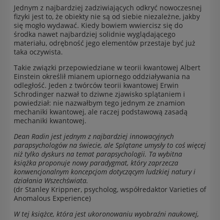
Jednym z najbardziej zadziwiających odkryć nowoczesnej
fizyki jest to, że obiekty nie są od siebie niezależne, jakby
się mogło wydawać. Kiedy bowiem wwiercisz się do
środka nawet najbardziej solidnie wyglądającego
materiału, odrębność jego elementów przestaje być już
taka oczywista.
Takie związki przepowiedziane w teorii kwantowej Albert
Einstein określił mianem upiornego oddziaływania na
odległość. Jeden z twórców teorii kwantowej Erwin
Schrodinger nazwał to dziwne zjawisko splątaniem i
powiedział: nie nazwałbym tego jednym ze znamion
mechaniki kwantowej, ale raczej podstawową zasadą
mechaniki kwantowej.
Dean Radin jest jednym z najbardziej innowacyjnych
parapsychologów na świecie, ale Splątane umysły to coś więcej
niż tylko dyskurs na temat parapsychologii. Ta wybitna
książka proponuje nowy paradygmat, który zaprzecza
konwencjonalnym koncepcjom dotyczącym ludzkiej natury i
działania Wszechświata.
(dr Stanley Krippner, psycholog, współredaktor Varieties of
Anomalous Experience)
W tej książce, która jest ukoronowaniu wyobraźni naukowej,