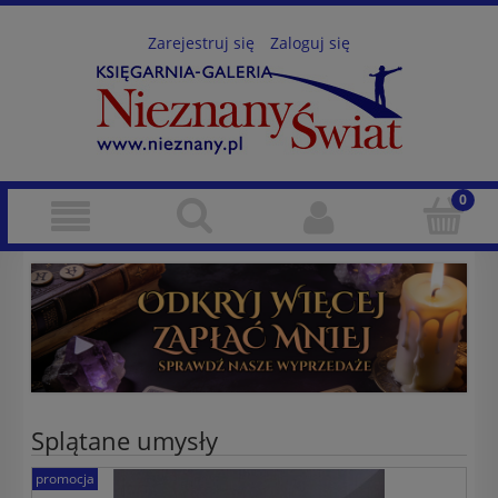
Zarejestruj się
Zaloguj się
Splątane umysły
promocja