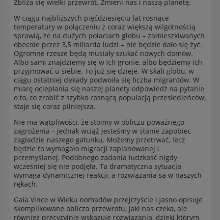
Zbliża się wielki przewrót. Zmieni nas i naszą planetę.
W ciągu najbliższych pięćdziesięciu lat rosnące
temperatury w połączeniu z coraz większą wilgotnością
sprawią, że na dużych połaciach globu – zamieszkiwanych
obecnie przez 3,5 miliarda ludzi – nie będzie dało się żyć.
Ogromne rzesze będą musiały szukać nowych domów.
Albo sami znajdziemy się w ich gronie, albo będziemy ich
przyjmować u siebie. To już się dzieje. W skali globu, w
ciągu ostatniej dekady podwoiła się liczba migrantów. W
miarę ocieplania się naszej planety odpowiedź na pytanie
o to, co zrobić z szybko rosnącą populacją przesiedleńców,
staje się coraz pilniejsza.
Nie ma wątpliwości, że stoimy w obliczu poważnego
zagrożenia – jednak wciąż jesteśmy w stanie zapobiec
zagładzie naszego gatunku. Możemy przetrwać, lecz
będzie to wymagało migracji zaplanowanej i
przemyślanej. Podobnego zadania ludzkość nigdy
wcześniej się nie podjęła. Ta dramatyczna sytuacja
wymaga dynamicznej reakcji, a rozwiązania są w naszych
rękach.
Gaia Vince w Wieku nomadów przejrzyście i jasno opisuje
skomplikowane oblicza przewrotu, jaki nas czeka, ale
również precyzyjnie wskazuje rozwiązania, dzięki którym