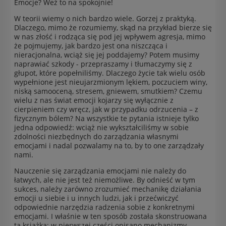
Emocje? Weź to na spokojnie!
W teorii wiemy o nich bardzo wiele. Gorzej z praktyką.
Dlaczego, mimo że rozumiemy, skąd na przykład bierze się
w nas złość i rodząca się pod jej wpływem agresja, mimo
że pojmujemy, jak bardzo jest ona niszcząca i
nieracjonalna, wciąż się jej poddajemy? Potem musimy
naprawiać szkody - przepraszamy i tłumaczymy się z
głupot, które popełniliśmy. Dlaczego życie tak wielu osób
wypełnione jest nieujarzmionym lękiem, poczuciem winy,
niską samooceną, stresem, gniewem, smutkiem? Czemu
wielu z nas świat emocji kojarzy się wyłącznie z
cierpieniem czy wręcz, jak w przypadku odrzucenia – z
fizycznym bólem? Na wszystkie te pytania istnieje tylko
jedna odpowiedź: wciąż nie wykształciliśmy w sobie
zdolności niezbędnych do zarządzania własnymi
emocjami i nadal pozwalamy na to, by to one zarządzały
nami.
Nauczenie się zarządzania emocjami nie należy do
łatwych, ale nie jest też niemożliwe. By odnieść w tym
sukces, należy zarówno zrozumieć mechanikę działania
emocji u siebie i u innych ludzi, jak i przećwiczyć
odpowiednie narzędzia radzenia sobie z konkretnymi
emocjami. I właśnie w ten sposób została skonstruowana
ta książka: w pierwszej części opisano mechanizmy