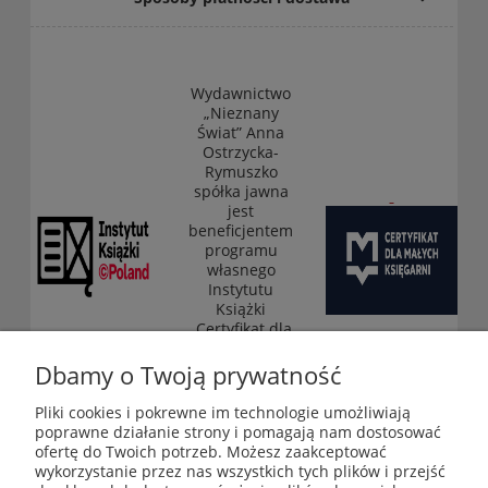
Wydawnictwo
„Nieznany
Świat” Anna
Ostrzycka-
Rymuszko
spółka jawna
jest
beneficjentem
programu
własnego
Instytutu
Książki
„Certyfikat dla
małych
księgarni”
Dbamy o Twoją prywatność
(edycja 2025-
2026)
Pliki cookies i pokrewne im technologie umożliwiają
poprawne działanie strony i pomagają nam dostosować
ofertę do Twoich potrzeb. Możesz zaakceptować
wykorzystanie przez nas wszystkich tych plików i przejść
Księgarnia-Galeria "Nieznany Świat" - internetowy sklep