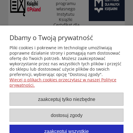
programu
własnego
Instytutu
Książki
„Certyfikat dla
małych
księgarni”
Dbamy o Twoją prywatność
(edycja 2025-
2026)
Pliki cookies i pokrewne im technologie umożliwiają
poprawne działanie strony i pomagają nam dostosować
ofertę do Twoich potrzeb. Możesz zaakceptować
wykorzystanie przez nas wszystkich tych plików i przejść
Księgarnia-Galeria "Nieznany Świat" - internetowy sklep
do sklepu lub dostosować użycie plików do swoich
ezoteryczny online
preferencji, wybierając opcję "Dostosuj zgody".
Zapraszamy również do odwiedzenia naszej księgarni
Więcej o plikach cookies przeczytasz w naszej Polityce
stacjonarnej przy ul. Kredytowej 2 w Warszawie
prywatności.
© Copyright 2014-2026 Wydawnictwo "Nieznany Świat"
Wszelkie prawa zastrzeżone
zaakceptuj tylko niezbędne
dostosuj zgody
zaakceptuj wszystkie