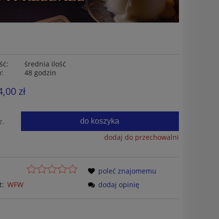
ść:
średnia ilość
w:
48 godzin
4,00 zł
do koszyka
z.
dodaj do przechowalni
poleć znajomemu
t:
WFW
dodaj opinię