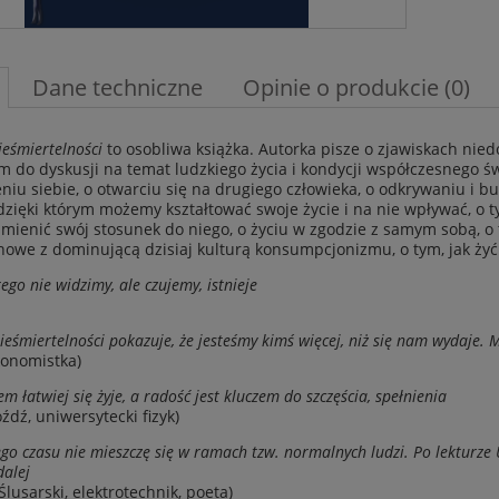
Dane techniczne
Opinie o produkcie (0)
eśmiertelności
to osobliwa książka. Autorka pisze o zjawiskach nie
m do dyskusji na temat ludzkiego życia i kondycji współczesnego ś
niu siebie, o otwarciu się na drugiego człowieka, o odkrywaniu i bu
dzięki którym możemy kształtować swoje życie i na nie wpływać, o ty
ienić swój stosunek do niego, o życiu w zgodzie z samym sobą, o 
howe z dominującą dzisiaj kulturą konsumpcjonizmu, o tym, jak żyć 
rego nie widzimy, ale czujemy, istnieje
eśmiertelności pokazuje, że jesteśmy kimś więcej, niż się nam wydaje
konomistka)
m łatwiej się żyje, a radość jest kluczem do szczęścia, spełnienia
źdź, uniwersytecki fizyk)
go czasu nie mieszczę się w ramach tzw. normalnych ludzi. Po lekturze
dalej
Ślusarski, elektrotechnik, poeta)