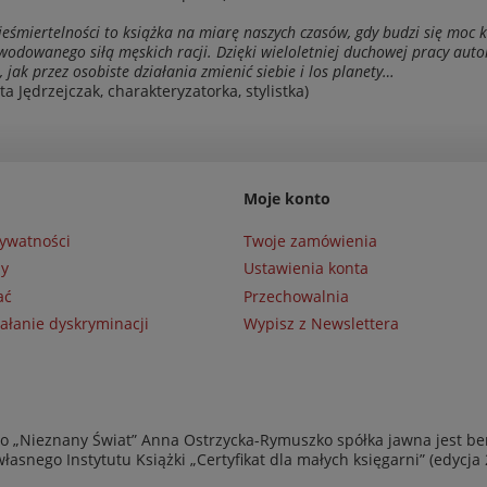
eśmiertelności
to książka na miarę naszych czasów, gdy budzi się moc
wodowanego siłą męskich racji. Dzięki wieloletniej duchowej pracy auto
 jak przez osobiste działania zmienić siebie i los planety…
a Jędrzejczak, charakteryzatorka, stylistka)
Moje konto
rywatności
Twoje zamówienia
ny
Ustawienia konta
ać
Przechowalnia
ałanie dyskryminacji
Wypisz z Newslettera
 „Nieznany Świat” Anna Ostrzycka-Rymuszko spółka jawna jest be
asnego Instytutu Książki „Certyfikat dla małych księgarni” (edycja