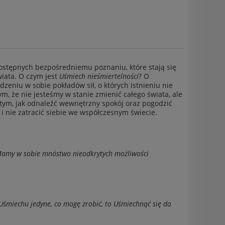
dostępnych bezpośredniemu poznaniu, które stają się
wiata. O czym jest
Uśmiech
nieśmiertelności
? O
dzeniu w sobie pokładów sił, o których istnieniu nie
m, że nie jesteśmy w stanie zmienić całego świata, ale
tym, jak odnaleźć wewnętrzny spokój oraz pogodzić
i nie zatracić siebie we współczesnym świecie.
. Mamy w sobie mnóstwo nieodkrytych możliwości
 Uśmiechu jedyne, co mogę zrobić, to Uśmiechnąć się do