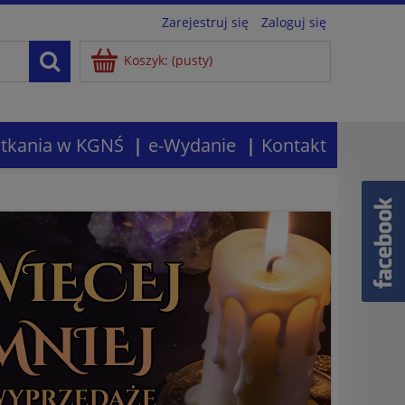
Zarejestruj się
Zaloguj się
Koszyk:
(pusty)
tkania w KGNŚ
e-Wydanie
Kontakt