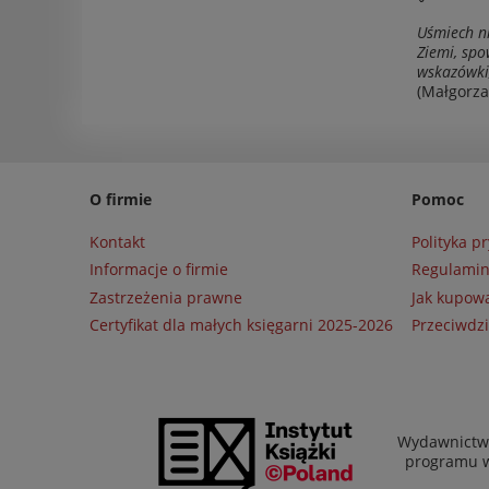
Uśmiech ni
Ziemi, spo
wskazówki,
(Małgorzat
O firmie
Pomoc
Kontakt
Polityka p
Informacje o firmie
Regulami
Zastrzeżenia prawne
Jak kupow
Certyfikat dla małych księgarni 2025-2026
Przeciwdzi
Wydawnictwo
programu wł