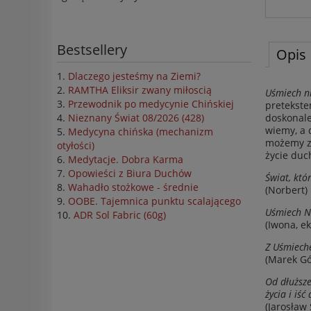
Bestsellery
Opis
Dlaczego jesteśmy na Ziemi?
RAMTHA Eliksir zwany miłoscią
Uśmiech ni
Przewodnik po medycynie Chińskiej
pretekste
doskonale
Nieznany Świat 08/2026 (428)
wiemy, a 
Medycyna chińska (mechanizm
możemy zm
otyłości)
życie duc
Medytacje. Dobra Karma
Opowieści z Biura Duchów
Świat, któ
Wahadło stożkowe - średnie
(Norbert)
OOBE. Tajemnica punktu scalającego
Uśmiech Ni
ADR Sol Fabric (60g)
(Iwona, e
Z Uśmieche
(Marek Gó
Od dłuższe
życia i iść 
(Jarosław 