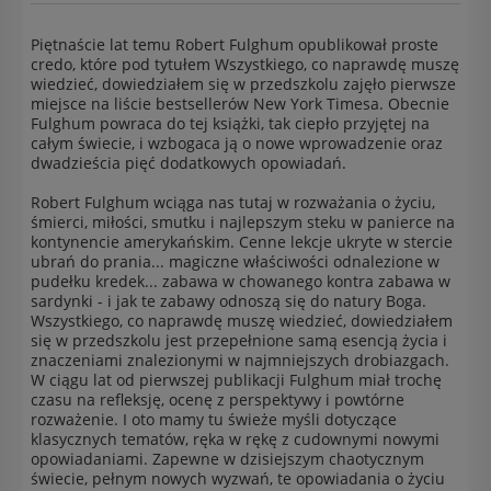
Piętnaście lat temu Robert Fulghum opublikował proste
credo, które pod tytułem Wszystkiego, co naprawdę muszę
wiedzieć, dowiedziałem się w przedszkolu zajęło pierwsze
miejsce na liście bestsellerów New York Timesa. Obecnie
Fulghum powraca do tej książki, tak ciepło przyjętej na
całym świecie, i wzbogaca ją o nowe wprowadzenie oraz
dwadzieścia pięć dodatkowych opowiadań.
Robert Fulghum wciąga nas tutaj w rozważania o życiu,
śmierci, miłości, smutku i najlepszym steku w panierce na
kontynencie amerykańskim. Cenne lekcje ukryte w stercie
ubrań do prania... magiczne właściwości odnalezione w
pudełku kredek... zabawa w chowanego kontra zabawa w
sardynki - i jak te zabawy odnoszą się do natury Boga.
Wszystkiego, co naprawdę muszę wiedzieć, dowiedziałem
się w przedszkolu jest przepełnione samą esencją życia i
znaczeniami znalezionymi w najmniejszych drobiazgach.
W ciągu lat od pierwszej publikacji Fulghum miał trochę
czasu na refleksję, ocenę z perspektywy i powtórne
rozważenie. I oto mamy tu świeże myśli dotyczące
klasycznych tematów, ręka w rękę z cudownymi nowymi
opowiadaniami. Zapewne w dzisiejszym chaotycznym
świecie, pełnym nowych wyzwań, te opowiadania o życiu