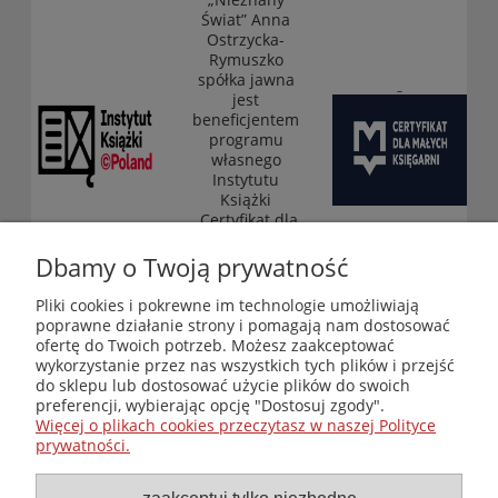
Świat” Anna
Ostrzycka-
Rymuszko
spółka jawna
jest
beneficjentem
programu
własnego
Instytutu
Książki
„Certyfikat dla
małych
księgarni”
Dbamy o Twoją prywatność
(edycja 2025-
2026)
Pliki cookies i pokrewne im technologie umożliwiają
poprawne działanie strony i pomagają nam dostosować
ofertę do Twoich potrzeb. Możesz zaakceptować
wykorzystanie przez nas wszystkich tych plików i przejść
Księgarnia-Galeria "Nieznany Świat" - internetowy sklep
do sklepu lub dostosować użycie plików do swoich
ezoteryczny online
preferencji, wybierając opcję "Dostosuj zgody".
Zapraszamy również do odwiedzenia naszej księgarni
Więcej o plikach cookies przeczytasz w naszej Polityce
stacjonarnej przy ul. Kredytowej 2 w Warszawie
prywatności.
© Copyright 2014-2026 Wydawnictwo "Nieznany Świat"
Wszelkie prawa zastrzeżone
zaakceptuj tylko niezbędne