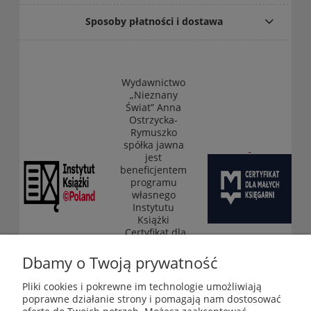
Sposoby płatności i dostawa
Wydawnictwo
„Nieznany
Świat” Anna
Ostrzycka-
Rymuszko
spółka jawna
jest
beneficjentem
programu
własnego
Instytutu
Książki
„Certyfikat dla
małych
księgarni”
Dbamy o Twoją prywatność
(edycja 2025-
2026)
Pliki cookies i pokrewne im technologie umożliwiają
poprawne działanie strony i pomagają nam dostosować