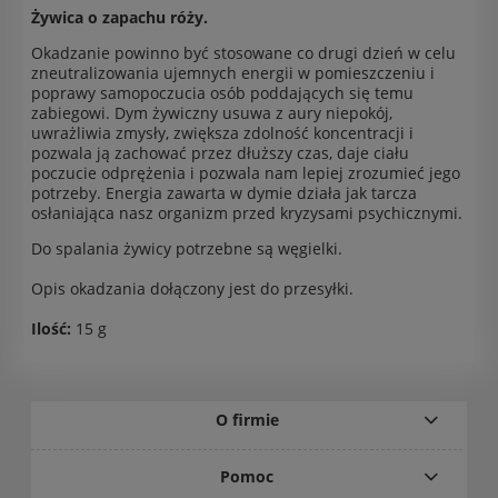
Żywica o zapachu róży.
Okadzanie powinno być stosowane co drugi dzień w celu
zneutralizowania ujemnych energii w pomieszczeniu i
poprawy samopoczucia osób poddających się temu
zabiegowi. Dym żywiczny usuwa z aury niepokój,
uwrażliwia zmysły, zwiększa zdolność koncentracji i
pozwala ją zachować przez dłuższy czas, daje ciału
poczucie odprężenia i pozwala nam lepiej zrozumieć jego
potrzeby. Energia zawarta w dymie działa jak tarcza
osłaniająca nasz organizm przed kryzysami psychicznymi.
Do spalania żywicy potrzebne są węgielki.
Opis okadzania dołączony jest do przesyłki.
Ilość:
15 g
O firmie
Pomoc