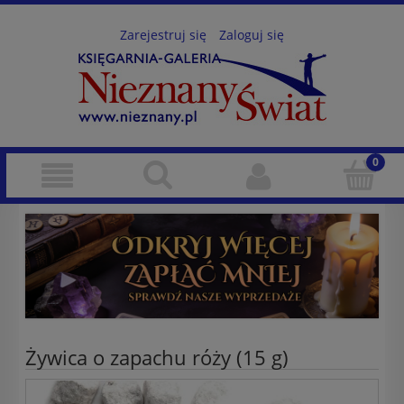
Zarejestruj się
Zaloguj się
Żywica o zapachu róży (15 g)