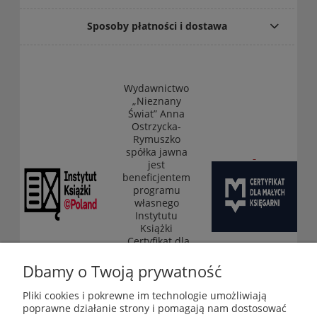
Sposoby płatności i dostawa
Wydawnictwo
„Nieznany
Świat” Anna
Ostrzycka-
Rymuszko
spółka jawna
jest
beneficjentem
programu
własnego
Instytutu
Książki
„Certyfikat dla
małych
księgarni”
Dbamy o Twoją prywatność
(edycja 2025-
2026)
Pliki cookies i pokrewne im technologie umożliwiają
poprawne działanie strony i pomagają nam dostosować