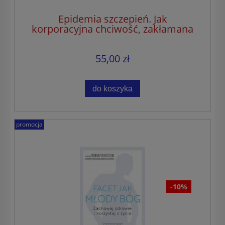
Epidemia szczepień. Jak
korporacyjna chciwość, zakłamana
nauka i represyjna władza zagrażają
prawom człowieka, naszemu
55,00 zł
zdrowiu i dzieciom
do koszyka
promocja
-10%