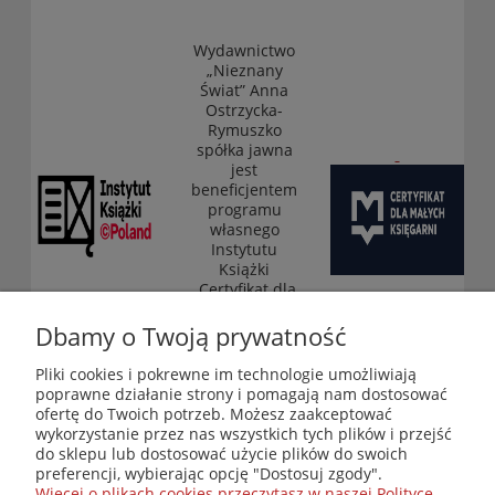
Wydawnictwo
„Nieznany
Świat” Anna
Ostrzycka-
Rymuszko
spółka jawna
jest
beneficjentem
programu
własnego
Instytutu
Książki
„Certyfikat dla
małych
księgarni”
Dbamy o Twoją prywatność
(edycja 2025-
2026)
Pliki cookies i pokrewne im technologie umożliwiają
poprawne działanie strony i pomagają nam dostosować
ofertę do Twoich potrzeb. Możesz zaakceptować
wykorzystanie przez nas wszystkich tych plików i przejść
Księgarnia-Galeria "Nieznany Świat" - internetowy sklep
do sklepu lub dostosować użycie plików do swoich
ezoteryczny online
preferencji, wybierając opcję "Dostosuj zgody".
Zapraszamy również do odwiedzenia naszej księgarni
Więcej o plikach cookies przeczytasz w naszej Polityce