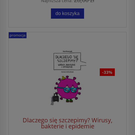
Najniższa cena:
do koszyka
promocja
-33%
Dlaczego się szczepimy? Wirusy,
bakterie i epidemie