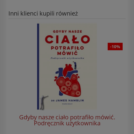
Inni klienci kupili również
-10%
Gdyby nasze ciało potrafiło mówić.
C
Podręcznik użytkownika