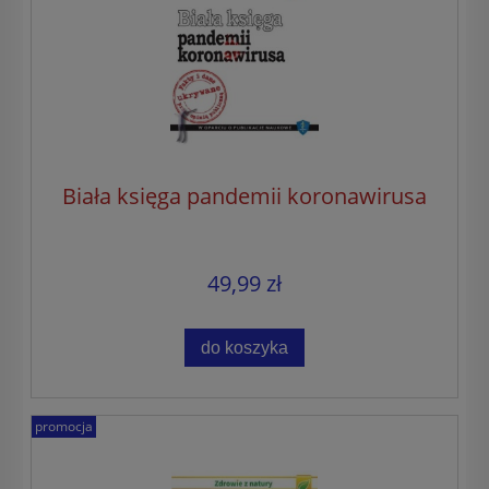
Biała księga pandemii koronawirusa
49,99 zł
do koszyka
promocja