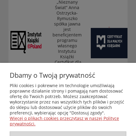
„Nieznany
Świat” Anna
Ostrzycka-
Rymuszko
spółka jawna
jest
beneficjentem
programu
własnego
Instytutu
Książki
„Certyfikat dla
małych
księgarni”
Dbamy o Twoją prywatność
(edycja 2025-
2026)
Pliki cookies i pokrewne im technologie umożliwiają
poprawne działanie strony i pomagają nam dostosować
ofertę do Twoich potrzeb. Możesz zaakceptować
wykorzystanie przez nas wszystkich tych plików i przejść
Księgarnia-Galeria "Nieznany Świat" - internetowy sklep
do sklepu lub dostosować użycie plików do swoich
ezoteryczny online
preferencji, wybierając opcję "Dostosuj zgody".
Zapraszamy również do odwiedzenia naszej księgarni
Więcej o plikach cookies przeczytasz w naszej Polityce
stacjonarnej przy ul. Kredytowej 2 w Warszawie
prywatności.
© Copyright 2014-2026 Wydawnictwo "Nieznany Świat"
Wszelkie prawa zastrzeżone